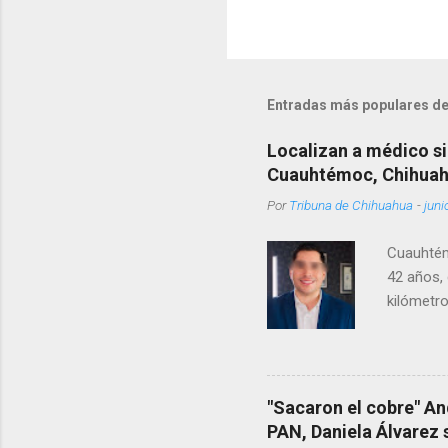
Entradas más populares de
Localizan a médico si
Cuauhtémoc, Chihua
Por
Tribuna de Chihuahua
-
juni
Cuauhtém
42 años, 
kilómetro
permanecí
encontrá
Rotario 
"Sacaron el cobre" An
PAN, Daniela Álvarez