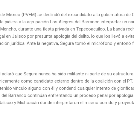
a de México (PVEM) se deslindó del excandidato a la gubernatura de 
te pidiera a la agrupación Los Alegres del Barranco interpretar un n
Mencho, durante una fiesta privada en Tepecoacuilco. La banda recha
l en Jalisco por presunta apología del delito, lo que los llevó a evita
ación jurídica. Ante la negativa, Segura tomó el micrófono y entonó 
claró que Segura nunca ha sido militante ni parte de su estructura 
nicamente como candidato externo dentro de la coalición con el PT. 
ido vínculo alguno con él y condenó cualquier intento de glorificaci
 del Barranco continúan enfrentando un proceso penal por apología d
Jalisco y Michoacán donde interpretaron el mismo corrido y proyec