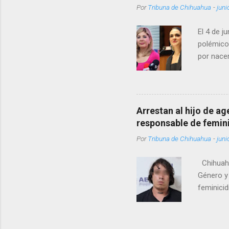
Por
Tribuna de Chihuahua
-
juni
El 4 de j
polémico
por nacer
como una
pregunta 
¿Qué tal 
tendrá qu
Arrestan al hijo de a
favor, qu
responsable de femin
relacione
Por
Tribuna de Chihuahua
-
juni
han sido 
Chihuahu
Género y 
feminicid
víctima f
que muri
contuso c