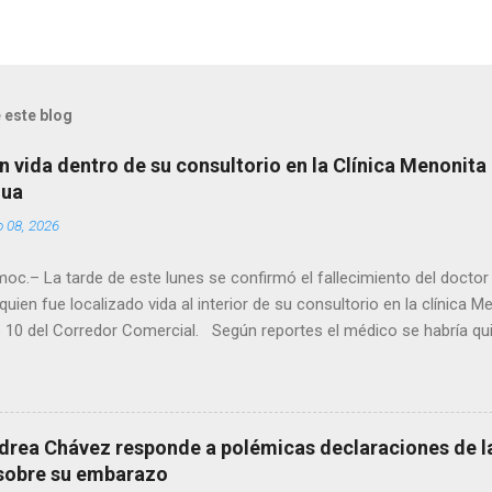
 este blog
n vida dentro de su consultorio en la Clínica Menonita
hua
o 08, 2026
oc.– La tarde de este lunes se confirmó el fallecimiento del docto
quien fue localizado vida al interior de su consultorio en la clínica M
 10 del Corredor Comercial. Según reportes el médico se habría qui
a encerrado en el consultorio, por lo que autoridades tuvieron que d
ndolo ya sin signos vitales. Erasmo Estrada, quien se desempeñó c
en el periodo 2023–2024, era un médico reconocido en la región.
drea Chávez responde a polémicas declaraciones de la
 sobre su embarazo