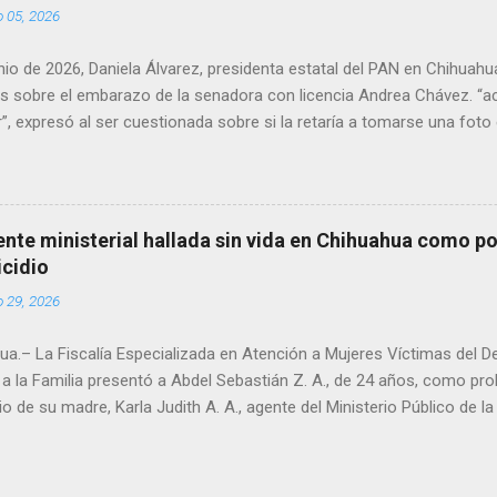
o 05, 2026
unio de 2026, Daniela Álvarez, presidenta estatal del PAN en Chihuah
s sobre el embarazo de la senadora con licencia Andrea Chávez. “a
”, expresó al ser cuestionada sobre si la retaría a tomarse una foto
 prueba de que si cuenta con VISA Álvarez añadió: “Yo no sé dónde i
porque hay muchas emociones fuertes, ¿Qué tal si se le ocurre que 
si se le ocurre cruzar y luego le den un susto, y pues la criatura se 
e ser cuidadosa porque los personajes de Morena, cada que cruzan, 
gente ministerial hallada sin vida en Chihuahua como po
e pase que pase, que pase', todos están bajo esa amenaza justament
icidio
s que tienen", haciendo alusión a supuesto vínculos con el Crimen 
o 29, 2026
consideradas polémicas al trasladar la confrontación política h...
a.– La Fiscalía Especializada en Atención a Mujeres Víctimas del D
a la Familia presentó a Abdel Sebastián Z. A., de 24 años, como pr
io de su madre, Karla Judith A. A., agente del Ministerio Público de 
ue localizada sin vida el domingo en un domicilio de la colonia Pacíf
ó a causa de traumatismo craneoencefálico y policontusiones prov
ortante. El detenido quedó a disposición del Ministerio Público de 