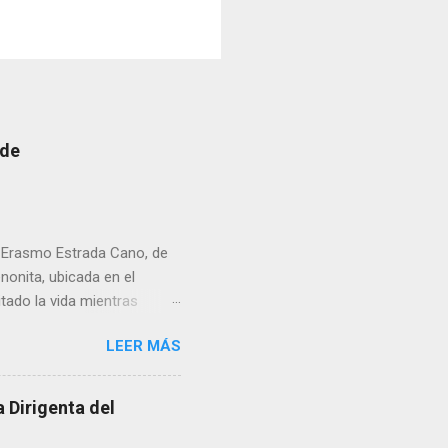
 de
r Erasmo Estrada Cano, de
enonita, ubicada en el
tado la vida mientras
erribar la puerta,
LEER MÁS
omo presidente del Club
 Dirigenta del