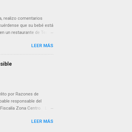
ua, realizo comentarios
cuérdense que su bebé está
 en un restaurante de Texas
rá a nacer. Esa es otra
LEER MÁS
a lo mejor en el IMSS?,
adelante o algo?, yo creo que
cruzan así de que, 'por
sible
e por los vínculos y las
Organizado. Las expresiones
elito por Razones de
obable responsable del
la Fiscalía Zona Centro. La
ico. La necropsia determinó
LEER MÁS
ocadas por un objeto
la Unidad de Investigación