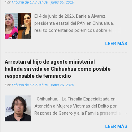
Por
Tribuna de Chihuahua
-
junio 05, 2026
Estrada, quien se desempeñó como presidente
del Club Rotario en el periodo 2023–2024, era
El 4 de junio de 2026, Daniela Álvarez,
un médico reconocido en la región.
presidenta estatal del PAN en Chihuahua,
realizo comentarios polémicos sobre el
embarazo de la senadora con licencia Andrea
LEER MÁS
Chávez. “acuérdense que su bebé está por
nacer”, expresó al ser cuestionada sobre si la
retaría a tomarse una foto en un restaurante
Arrestan al hijo de agente ministerial
de Texas como una prueba de que si cuenta
hallada sin vida en Chihuahua como posible
con VISA Álvarez añadió: “Yo no sé dónde irá a
responsable de feminicidio
nacer. Esa es otra pregunta porque hay muchas
Por
Tribuna de Chihuahua
-
junio 29, 2026
emociones fuertes, ¿Qué tal si se le ocurre que
a lo mejor en el IMSS?, ¿Qué tal si se le ocurre
Chihuahua.– La Fiscalía Especializada en
cruzar y luego le den un susto, y pues la
Atención a Mujeres Víctimas del Delito por
criatura se adelante o algo?, yo creo que tendrá
Razones de Género y a la Familia presentó a
que ser cuidadosa porque los personajes de
Abdel Sebastián Z. A., de 24 años, como
Morena, cada que cruzan, cruzan así de que,
LEER MÁS
probable responsable del feminicidio de su
'por favor, que pase que pase, que pase', todos