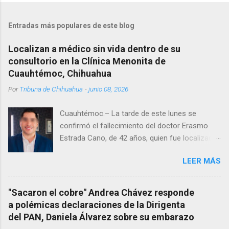
Entradas más populares de este blog
Localizan a médico sin vida dentro de su
consultorio en la Clínica Menonita de
Cuauhtémoc, Chihuahua
Por
Tribuna de Chihuahua
-
junio 08, 2026
Cuauhtémoc.– La tarde de este lunes se
confirmó el fallecimiento del doctor Erasmo
Estrada Cano, de 42 años, quien fue localizado
vida al interior de su consultorio en la clínica
LEER MÁS
Menonita, ubicada en el kilómetro 10 del
Corredor Comercial. Según reportes el médico
se habría quitado la vida mientras permanecía
"Sacaron el cobre" Andrea Chávez responde
encerrado en el consultorio, por lo que
a polémicas declaraciones de la Dirigenta
autoridades tuvieron que derribar la puerta,
del PAN, Daniela Álvarez sobre su embarazo
encontrándolo ya sin signos vitales. Erasmo