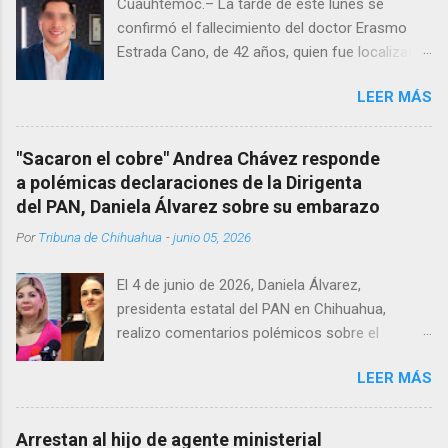
Cuauhtémoc.– La tarde de este lunes se
confirmó el fallecimiento del doctor Erasmo
Estrada Cano, de 42 años, quien fue localizado
vida al interior de su consultorio en la clínica
LEER MÁS
Menonita, ubicada en el kilómetro 10 del
Corredor Comercial. Según reportes el médico
se habría quitado la vida mientras permanecía
"Sacaron el cobre" Andrea Chávez responde
encerrado en el consultorio, por lo que
a polémicas declaraciones de la Dirigenta
autoridades tuvieron que derribar la puerta,
del PAN, Daniela Álvarez sobre su embarazo
encontrándolo ya sin signos vitales. Erasmo
Por
Tribuna de Chihuahua
-
junio 05, 2026
Estrada, quien se desempeñó como presidente
del Club Rotario en el periodo 2023–2024, era
El 4 de junio de 2026, Daniela Álvarez,
un médico reconocido en la región.
presidenta estatal del PAN en Chihuahua,
realizo comentarios polémicos sobre el
embarazo de la senadora con licencia Andrea
LEER MÁS
Chávez. “acuérdense que su bebé está por
nacer”, expresó al ser cuestionada sobre si la
retaría a tomarse una foto en un restaurante
Arrestan al hijo de agente ministerial