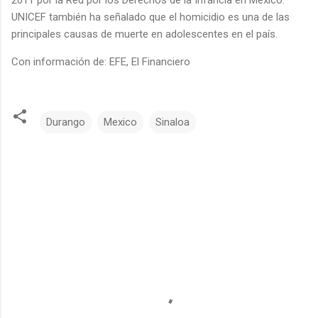
UNICEF también ha señalado que el homicidio es una de las
principales causas de muerte en adolescentes en el país.
Con información de: EFE, El Financiero
Durango
Mexico
Sinaloa
C
o
m
e
n
t
a
r
i