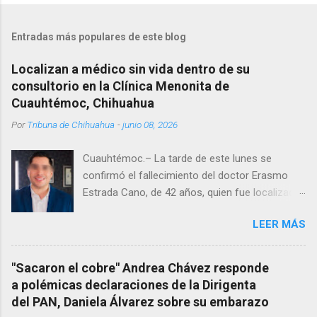
Entradas más populares de este blog
Localizan a médico sin vida dentro de su
consultorio en la Clínica Menonita de
Cuauhtémoc, Chihuahua
Por
Tribuna de Chihuahua
-
junio 08, 2026
Cuauhtémoc.– La tarde de este lunes se
confirmó el fallecimiento del doctor Erasmo
Estrada Cano, de 42 años, quien fue localizado
vida al interior de su consultorio en la clínica
LEER MÁS
Menonita, ubicada en el kilómetro 10 del
Corredor Comercial. Según reportes el médico
se habría quitado la vida mientras permanecía
"Sacaron el cobre" Andrea Chávez responde
encerrado en el consultorio, por lo que
a polémicas declaraciones de la Dirigenta
autoridades tuvieron que derribar la puerta,
del PAN, Daniela Álvarez sobre su embarazo
encontrándolo ya sin signos vitales. Erasmo