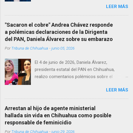
vida al interior de su consultorio en la clínica
LEER MÁS
Menonita, ubicada en el kilómetro 10 del
Corredor Comercial. Según reportes el médico
se habría quitado la vida mientras permanecía
"Sacaron el cobre" Andrea Chávez responde
encerrado en el consultorio, por lo que
a polémicas declaraciones de la Dirigenta
autoridades tuvieron que derribar la puerta,
del PAN, Daniela Álvarez sobre su embarazo
encontrándolo ya sin signos vitales. Erasmo
Por
Tribuna de Chihuahua
-
junio 05, 2026
Estrada, quien se desempeñó como presidente
del Club Rotario en el periodo 2023–2024, era
El 4 de junio de 2026, Daniela Álvarez,
un médico reconocido en la región.
presidenta estatal del PAN en Chihuahua,
realizo comentarios polémicos sobre el
embarazo de la senadora con licencia Andrea
LEER MÁS
Chávez. “acuérdense que su bebé está por
nacer”, expresó al ser cuestionada sobre si la
retaría a tomarse una foto en un restaurante
Arrestan al hijo de agente ministerial
de Texas como una prueba de que si cuenta
hallada sin vida en Chihuahua como posible
con VISA Álvarez añadió: “Yo no sé dónde irá a
responsable de feminicidio
nacer. Esa es otra pregunta porque hay muchas
Por
Tribuna de Chihuahua
-
junio 29, 2026