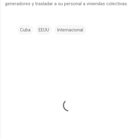
generadores y trasladar a su personal a viviendas colectivas.
Cuba
EEUU
Internacional
C
o
m
e
n
t
a
r
i
o
s