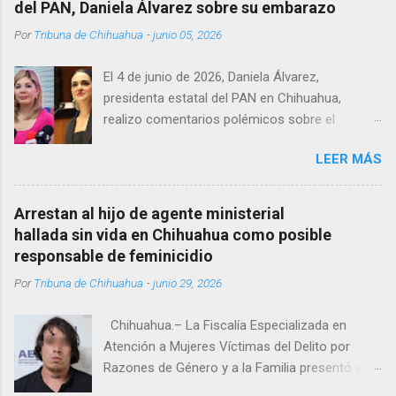
del PAN, Daniela Álvarez sobre su embarazo
encontrándolo ya sin signos vitales. Erasmo
Por
Tribuna de Chihuahua
-
junio 05, 2026
Estrada, quien se desempeñó como presidente
del Club Rotario en el periodo 2023–2024, era
El 4 de junio de 2026, Daniela Álvarez,
un médico reconocido en la región.
presidenta estatal del PAN en Chihuahua,
realizo comentarios polémicos sobre el
embarazo de la senadora con licencia Andrea
LEER MÁS
Chávez. “acuérdense que su bebé está por
nacer”, expresó al ser cuestionada sobre si la
retaría a tomarse una foto en un restaurante
Arrestan al hijo de agente ministerial
de Texas como una prueba de que si cuenta
hallada sin vida en Chihuahua como posible
con VISA Álvarez añadió: “Yo no sé dónde irá a
responsable de feminicidio
nacer. Esa es otra pregunta porque hay muchas
Por
Tribuna de Chihuahua
-
junio 29, 2026
emociones fuertes, ¿Qué tal si se le ocurre que
a lo mejor en el IMSS?, ¿Qué tal si se le ocurre
Chihuahua.– La Fiscalía Especializada en
cruzar y luego le den un susto, y pues la
Atención a Mujeres Víctimas del Delito por
criatura se adelante o algo?, yo creo que tendrá
Razones de Género y a la Familia presentó a
que ser cuidadosa porque los personajes de
Abdel Sebastián Z. A., de 24 años, como
Morena, cada que cruzan, cruzan así de que,