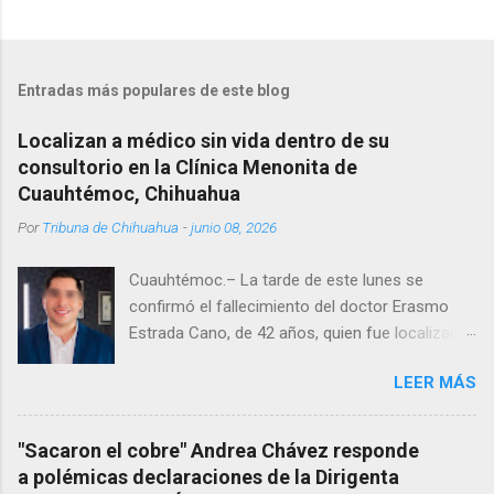
Entradas más populares de este blog
Localizan a médico sin vida dentro de su
consultorio en la Clínica Menonita de
Cuauhtémoc, Chihuahua
Por
Tribuna de Chihuahua
-
junio 08, 2026
Cuauhtémoc.– La tarde de este lunes se
confirmó el fallecimiento del doctor Erasmo
Estrada Cano, de 42 años, quien fue localizado
vida al interior de su consultorio en la clínica
LEER MÁS
Menonita, ubicada en el kilómetro 10 del
Corredor Comercial. Según reportes el médico
se habría quitado la vida mientras permanecía
"Sacaron el cobre" Andrea Chávez responde
encerrado en el consultorio, por lo que
a polémicas declaraciones de la Dirigenta
autoridades tuvieron que derribar la puerta,