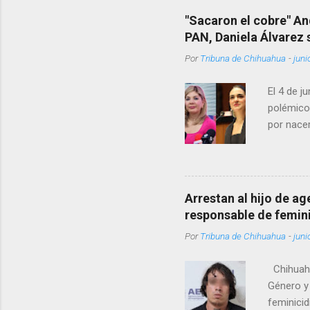
"Sacaron el cobre" An
PAN, Daniela Álvarez
Por
Tribuna de Chihuahua
-
juni
El 4 de j
polémico
por nacer
como una
pregunta 
¿Qué tal 
tendrá qu
Arrestan al hijo de a
favor, qu
responsable de femin
relacione
Por
Tribuna de Chihuahua
-
juni
han sido 
Chihuahu
Género y 
feminicid