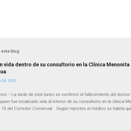
 este blog
n vida dentro de su consultorio en la Clínica Menonita
hua
o 08, 2026
oc.– La tarde de este lunes se confirmó el fallecimiento del docto
quien fue localizado vida al interior de su consultorio en la clínica M
 10 del Corredor Comercial. Según reportes el médico se habría qui
a encerrado en el consultorio, por lo que autoridades tuvieron que d
ndolo ya sin signos vitales. Erasmo Estrada, quien se desempeñó c
en el periodo 2023–2024, era un médico reconocido en la región.