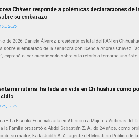
drea Chávez responde a polémicas declaraciones de la
 sobre su embarazo
o 05, 2026
unio de 2026, Daniela Álvarez, presidenta estatal del PAN en Chihuah
s sobre el embarazo de la senadora con licencia Andrea Chávez. “a
”, expresó al ser cuestionada sobre si la retaría a tomarse una foto
 prueba de que si cuenta con VISA Álvarez añadió: “Yo no sé dónde i
porque hay muchas emociones fuertes, ¿Qué tal si se le ocurre que 
si se le ocurre cruzar y luego le den un susto, y pues la criatura se 
e ser cuidadosa porque los personajes de Morena, cada que cruzan, 
gente ministerial hallada sin vida en Chihuahua como po
e pase que pase, que pase', todos están bajo esa amenaza justament
icidio
s que tienen", haciendo alusión a supuesto vínculos con el Crimen 
o 29, 2026
consideradas polémicas al trasladar la confrontación política h...
a.– La Fiscalía Especializada en Atención a Mujeres Víctimas del D
a la Familia presentó a Abdel Sebastián Z. A., de 24 años, como pr
io de su madre, Karla Judith A. A., agente del Ministerio Público de 