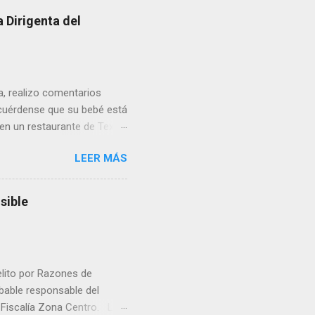
 Dirigenta del
ua, realizo comentarios
cuérdense que su bebé está
 en un restaurante de Texas
rá a nacer. Esa es otra
LEER MÁS
a lo mejor en el IMSS?,
adelante o algo?, yo creo que
cruzan así de que, 'por
sible
e por los vínculos y las
Organizado. Las expresiones
elito por Razones de
obable responsable del
la Fiscalía Zona Centro. La