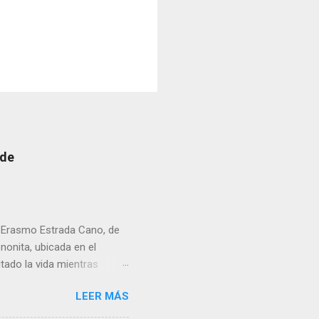
 de
r Erasmo Estrada Cano, de
enonita, ubicada en el
tado la vida mientras
erribar la puerta,
LEER MÁS
omo presidente del Club