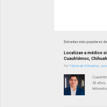
Entradas más populares de
Localizan a médico si
Cuauhtémoc, Chihua
Por
Tribuna de Chihuahua
-
juni
Cuauhtém
42 años, 
kilómetro
permanecí
encontrá
Rotario 