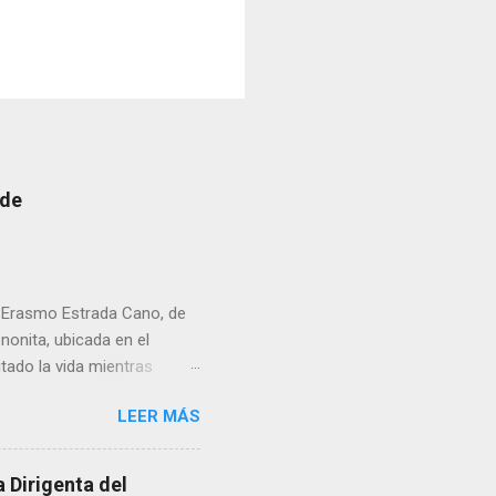
 de
r Erasmo Estrada Cano, de
enonita, ubicada en el
tado la vida mientras
erribar la puerta,
LEER MÁS
omo presidente del Club
 Dirigenta del