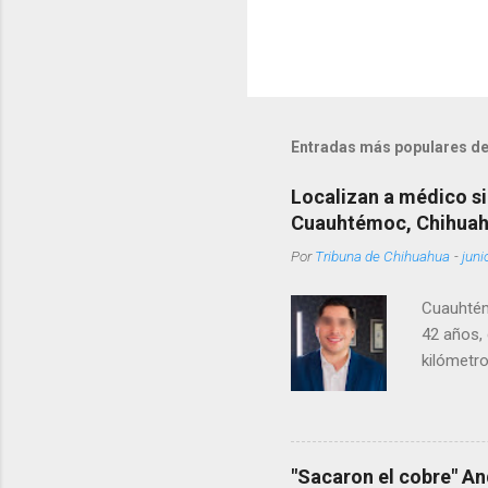
Entradas más populares de
Localizan a médico si
Cuauhtémoc, Chihua
Por
Tribuna de Chihuahua
-
juni
Cuauhtém
42 años, 
kilómetro
permanecí
encontrá
Rotario 
"Sacaron el cobre" An