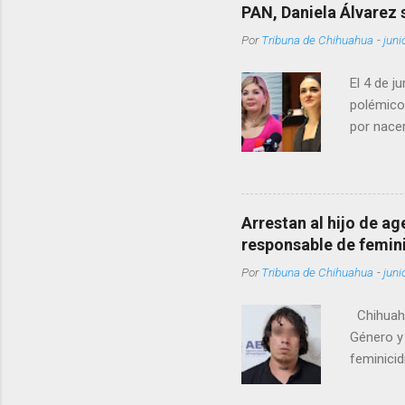
PAN, Daniela Álvarez
Por
Tribuna de Chihuahua
-
juni
El 4 de j
polémico
por nacer
como una
pregunta 
¿Qué tal 
tendrá qu
Arrestan al hijo de a
favor, qu
responsable de femin
relacione
Por
Tribuna de Chihuahua
-
juni
han sido 
Chihuahu
Género y 
feminicid
víctima f
que muri