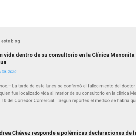
 este blog
n vida dentro de su consultorio en la Clínica Menonita
hua
o 08, 2026
oc.– La tarde de este lunes se confirmó el fallecimiento del docto
quien fue localizado vida al interior de su consultorio en la clínica M
 10 del Corredor Comercial. Según reportes el médico se habría qui
a encerrado en el consultorio, por lo que autoridades tuvieron que d
ndolo ya sin signos vitales. Erasmo Estrada, quien se desempeñó c
en el periodo 2023–2024, era un médico reconocido en la región.
drea Chávez responde a polémicas declaraciones de la