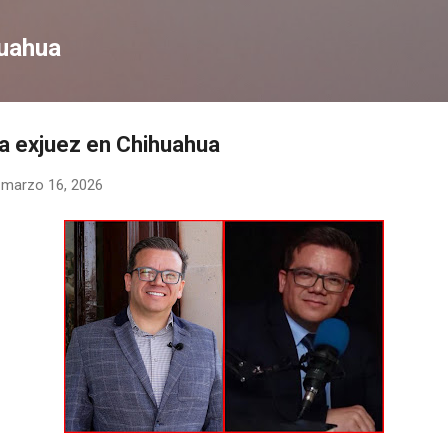
Ir al contenido principal
huahua
 a exjuez en Chihuahua
-
marzo 16, 2026