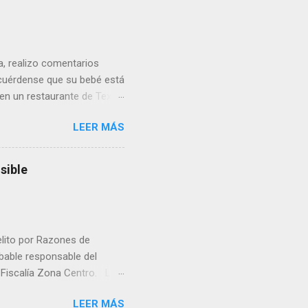
ua, realizo comentarios
cuérdense que su bebé está
 en un restaurante de Texas
rá a nacer. Esa es otra
LEER MÁS
a lo mejor en el IMSS?,
adelante o algo?, yo creo que
cruzan así de que, 'por
sible
e por los vínculos y las
Organizado. Las expresiones
elito por Razones de
obable responsable del
la Fiscalía Zona Centro. La
ico. La necropsia determinó
LEER MÁS
ocadas por un objeto