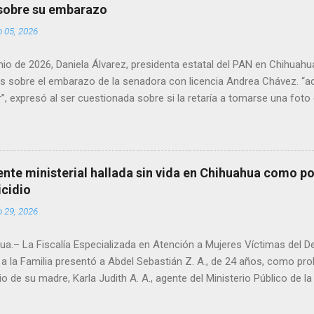
 sobre su embarazo
o 05, 2026
unio de 2026, Daniela Álvarez, presidenta estatal del PAN en Chihuah
s sobre el embarazo de la senadora con licencia Andrea Chávez. “a
”, expresó al ser cuestionada sobre si la retaría a tomarse una foto
 prueba de que si cuenta con VISA Álvarez añadió: “Yo no sé dónde i
porque hay muchas emociones fuertes, ¿Qué tal si se le ocurre que 
si se le ocurre cruzar y luego le den un susto, y pues la criatura se 
e ser cuidadosa porque los personajes de Morena, cada que cruzan, 
gente ministerial hallada sin vida en Chihuahua como po
e pase que pase, que pase', todos están bajo esa amenaza justament
icidio
s que tienen", haciendo alusión a supuesto vínculos con el Crimen 
o 29, 2026
consideradas polémicas al trasladar la confrontación política h...
a.– La Fiscalía Especializada en Atención a Mujeres Víctimas del D
a la Familia presentó a Abdel Sebastián Z. A., de 24 años, como pr
io de su madre, Karla Judith A. A., agente del Ministerio Público de 
ue localizada sin vida el domingo en un domicilio de la colonia Pacíf
ó a causa de traumatismo craneoencefálico y policontusiones prov