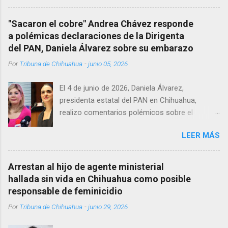
Corredor Comercial. Según reportes el médico
se habría quitado la vida mientras permanecía
"Sacaron el cobre" Andrea Chávez responde
encerrado en el consultorio, por lo que
a polémicas declaraciones de la Dirigenta
autoridades tuvieron que derribar la puerta,
del PAN, Daniela Álvarez sobre su embarazo
encontrándolo ya sin signos vitales. Erasmo
Por
Tribuna de Chihuahua
-
junio 05, 2026
Estrada, quien se desempeñó como presidente
del Club Rotario en el periodo 2023–2024, era
El 4 de junio de 2026, Daniela Álvarez,
un médico reconocido en la región.
presidenta estatal del PAN en Chihuahua,
realizo comentarios polémicos sobre el
embarazo de la senadora con licencia Andrea
LEER MÁS
Chávez. “acuérdense que su bebé está por
nacer”, expresó al ser cuestionada sobre si la
retaría a tomarse una foto en un restaurante
Arrestan al hijo de agente ministerial
de Texas como una prueba de que si cuenta
hallada sin vida en Chihuahua como posible
con VISA Álvarez añadió: “Yo no sé dónde irá a
responsable de feminicidio
nacer. Esa es otra pregunta porque hay muchas
Por
Tribuna de Chihuahua
-
junio 29, 2026
emociones fuertes, ¿Qué tal si se le ocurre que
a lo mejor en el IMSS?, ¿Qué tal si se le ocurre