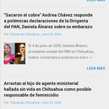
Menonita, ubicada en el kilómetro 10 del
Corredor Comercial. Según reportes el médico
se habría quitado la vida mientras permanecía
"Sacaron el cobre" Andrea Chávez responde
encerrado en el consultorio, por lo que
a polémicas declaraciones de la Dirigenta
autoridades tuvieron que derribar la puerta,
del PAN, Daniela Álvarez sobre su embarazo
encontrándolo ya sin signos vitales. Erasmo
Por
Tribuna de Chihuahua
-
junio 05, 2026
Estrada, quien se desempeñó como presidente
del Club Rotario en el periodo 2023–2024, era
El 4 de junio de 2026, Daniela Álvarez,
un médico reconocido en la región.
presidenta estatal del PAN en Chihuahua,
realizo comentarios polémicos sobre el
embarazo de la senadora con licencia Andrea
LEER MÁS
Chávez. “acuérdense que su bebé está por
nacer”, expresó al ser cuestionada sobre si la
retaría a tomarse una foto en un restaurante
Arrestan al hijo de agente ministerial
de Texas como una prueba de que si cuenta
hallada sin vida en Chihuahua como posible
con VISA Álvarez añadió: “Yo no sé dónde irá a
responsable de feminicidio
nacer. Esa es otra pregunta porque hay muchas
Por
Tribuna de Chihuahua
-
junio 29, 2026
emociones fuertes, ¿Qué tal si se le ocurre que