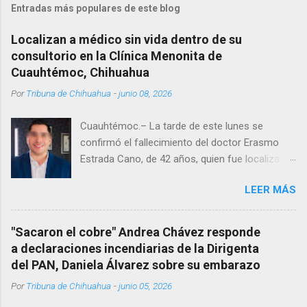
Entradas más populares de este blog
Localizan a médico sin vida dentro de su
consultorio en la Clínica Menonita de
Cuauhtémoc, Chihuahua
Por
Tribuna de Chihuahua
-
junio 08, 2026
Cuauhtémoc.– La tarde de este lunes se
confirmó el fallecimiento del doctor Erasmo
Estrada Cano, de 42 años, quien fue localizado
vida al interior de su consultorio en la clínica
LEER MÁS
Menonita, ubicada en el kilómetro 10 del
Corredor Comercial. Según reportes el médico
se habría quitado la vida mientras permanecía
"Sacaron el cobre" Andrea Chávez responde
encerrado en el consultorio, por lo que
a declaraciones incendiarias de la Dirigenta
autoridades tuvieron que derribar la puerta,
del PAN, Daniela Álvarez sobre su embarazo
encontrándolo ya sin signos vitales. Erasmo
Por
Tribuna de Chihuahua
-
junio 05, 2026
Estrada, quien se desempeñó como presidente
del Club Rotario en el periodo 2023–2024, era