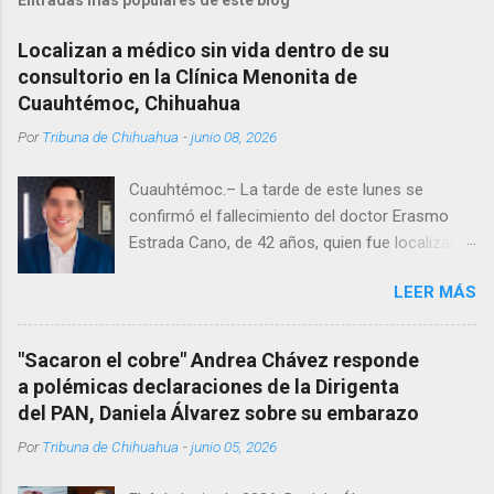
Localizan a médico sin vida dentro de su
consultorio en la Clínica Menonita de
Cuauhtémoc, Chihuahua
Por
Tribuna de Chihuahua
-
junio 08, 2026
Cuauhtémoc.– La tarde de este lunes se
confirmó el fallecimiento del doctor Erasmo
Estrada Cano, de 42 años, quien fue localizado
vida al interior de su consultorio en la clínica
LEER MÁS
Menonita, ubicada en el kilómetro 10 del
Corredor Comercial. Según reportes el médico
se habría quitado la vida mientras permanecía
"Sacaron el cobre" Andrea Chávez responde
encerrado en el consultorio, por lo que
a polémicas declaraciones de la Dirigenta
autoridades tuvieron que derribar la puerta,
del PAN, Daniela Álvarez sobre su embarazo
encontrándolo ya sin signos vitales. Erasmo
Por
Tribuna de Chihuahua
-
junio 05, 2026
Estrada, quien se desempeñó como presidente
del Club Rotario en el periodo 2023–2024, era