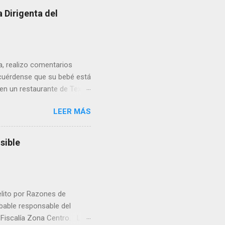
 Dirigenta del
ua, realizo comentarios
cuérdense que su bebé está
 en un restaurante de Texas
rá a nacer. Esa es otra
LEER MÁS
a lo mejor en el IMSS?,
adelante o algo?, yo creo que
cruzan así de que, 'por
sible
e por los vínculos y las
Organizado. Las expresiones
elito por Razones de
obable responsable del
la Fiscalía Zona Centro. La