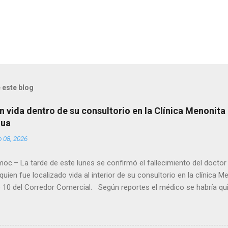
 este blog
n vida dentro de su consultorio en la Clínica Menonita
hua
o 08, 2026
oc.– La tarde de este lunes se confirmó el fallecimiento del docto
quien fue localizado vida al interior de su consultorio en la clínica M
 10 del Corredor Comercial. Según reportes el médico se habría qui
a encerrado en el consultorio, por lo que autoridades tuvieron que d
ndolo ya sin signos vitales. Erasmo Estrada, quien se desempeñó c
en el periodo 2023–2024, era un médico reconocido en la región.