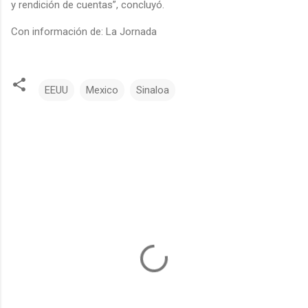
y rendición de cuentas”, concluyó.
Con información de: La Jornada
EEUU
Mexico
Sinaloa
C
o
m
e
n
t
a
r
i
o