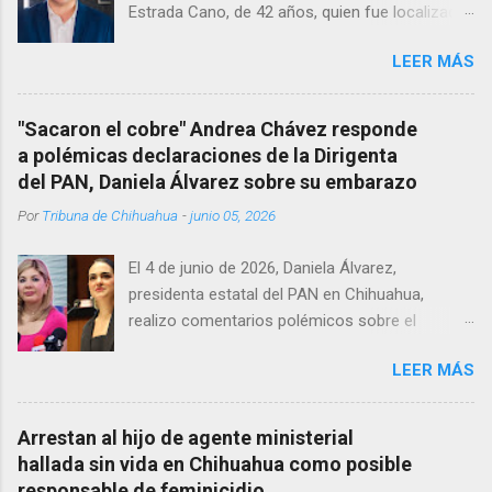
Estrada Cano, de 42 años, quien fue localizado
vida al interior de su consultorio en la clínica
LEER MÁS
Menonita, ubicada en el kilómetro 10 del
Corredor Comercial. Según reportes el médico
se habría quitado la vida mientras permanecía
"Sacaron el cobre" Andrea Chávez responde
encerrado en el consultorio, por lo que
a polémicas declaraciones de la Dirigenta
autoridades tuvieron que derribar la puerta,
del PAN, Daniela Álvarez sobre su embarazo
encontrándolo ya sin signos vitales. Erasmo
Por
Tribuna de Chihuahua
-
junio 05, 2026
Estrada, quien se desempeñó como presidente
del Club Rotario en el periodo 2023–2024, era
El 4 de junio de 2026, Daniela Álvarez,
un médico reconocido en la región.
presidenta estatal del PAN en Chihuahua,
realizo comentarios polémicos sobre el
embarazo de la senadora con licencia Andrea
LEER MÁS
Chávez. “acuérdense que su bebé está por
nacer”, expresó al ser cuestionada sobre si la
retaría a tomarse una foto en un restaurante
Arrestan al hijo de agente ministerial
de Texas como una prueba de que si cuenta
hallada sin vida en Chihuahua como posible
con VISA Álvarez añadió: “Yo no sé dónde irá a
responsable de feminicidio