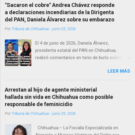
se habría quitado la vida mientras permanecía
"Sacaron el cobre" Andrea Chávez responde
encerrado en el consultorio, por lo que
a declaraciones incendiarias de la Dirigenta
autoridades tuvieron que derribar la puerta,
del PAN, Daniela Álvarez sobre su embarazo
encontrándolo ya sin signos vitales. Erasmo
Por
Tribuna de Chihuahua
-
junio 05, 2026
Estrada, quien se desempeñó como presidente
del Club Rotario en el periodo 2023–2024, era
El 4 de junio de 2026, Daniela Álvarez,
un médico reconocido en la región.
presidenta estatal del PAN en Chihuahua,
realizó comentarios en tono de burla sobre el
embarazo de la senadora con licencia Andrea
LEER MÁS
Chávez. “acuérdense que su bebé está por
nacer”, expresó al ser cuestionada sobre si la
retaría a tomarse una foto en un restaurante
Arrestan al hijo de agente ministerial
de Texas como una prueba de que si cuenta
hallada sin vida en Chihuahua como posible
con VISA Álvarez añadió: “Yo no sé dónde irá a
responsable de feminicidio
nacer. Esa es otra pregunta porque hay muchas
Por
Tribuna de Chihuahua
-
junio 29, 2026
emociones fuertes, ¿Qué tal si se le ocurre que
a lo mejor en el IMSS?, ¿Qué tal si se le ocurre
Chihuahua.– La Fiscalía Especializada en
cruzar y luego le den un susto, y pues la
Atención a Mujeres Víctimas del Delito por