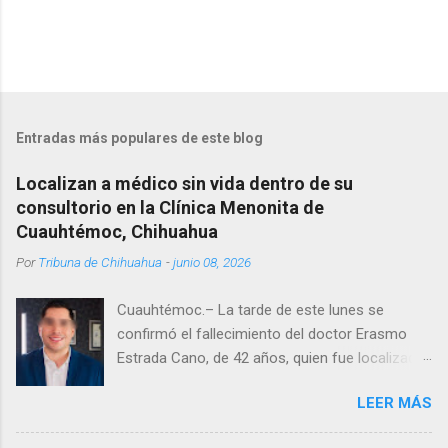
Entradas más populares de este blog
Localizan a médico sin vida dentro de su
consultorio en la Clínica Menonita de
Cuauhtémoc, Chihuahua
Por
Tribuna de Chihuahua
-
junio 08, 2026
Cuauhtémoc.– La tarde de este lunes se
confirmó el fallecimiento del doctor Erasmo
Estrada Cano, de 42 años, quien fue localizado
vida al interior de su consultorio en la clínica
LEER MÁS
Menonita, ubicada en el kilómetro 10 del
Corredor Comercial. Según reportes el médico