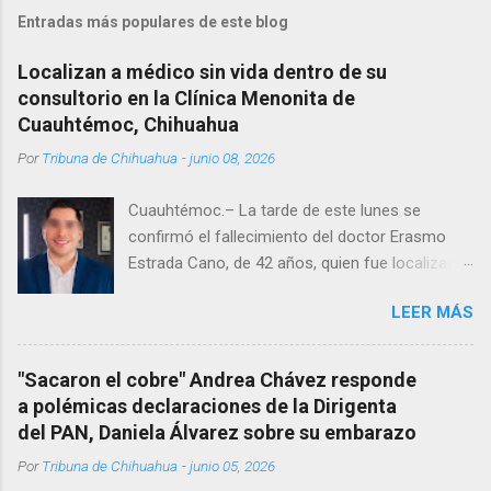
Entradas más populares de este blog
Localizan a médico sin vida dentro de su
consultorio en la Clínica Menonita de
Cuauhtémoc, Chihuahua
Por
Tribuna de Chihuahua
-
junio 08, 2026
Cuauhtémoc.– La tarde de este lunes se
confirmó el fallecimiento del doctor Erasmo
Estrada Cano, de 42 años, quien fue localizado
vida al interior de su consultorio en la clínica
LEER MÁS
Menonita, ubicada en el kilómetro 10 del
Corredor Comercial. Según reportes el médico
se habría quitado la vida mientras permanecía
"Sacaron el cobre" Andrea Chávez responde
encerrado en el consultorio, por lo que
a polémicas declaraciones de la Dirigenta
autoridades tuvieron que derribar la puerta,
del PAN, Daniela Álvarez sobre su embarazo
encontrándolo ya sin signos vitales. Erasmo
Por
Tribuna de Chihuahua
-
junio 05, 2026
Estrada, quien se desempeñó como presidente