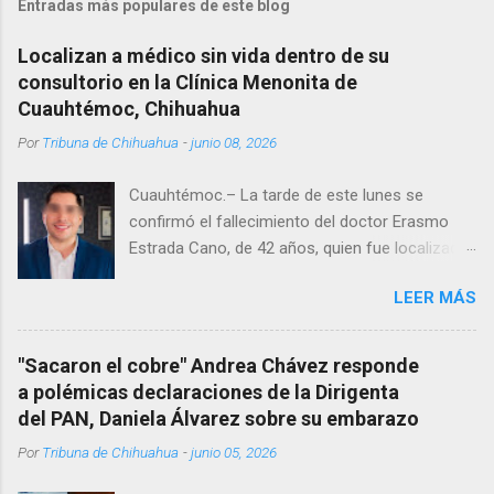
Entradas más populares de este blog
Localizan a médico sin vida dentro de su
consultorio en la Clínica Menonita de
Cuauhtémoc, Chihuahua
Por
Tribuna de Chihuahua
-
junio 08, 2026
Cuauhtémoc.– La tarde de este lunes se
confirmó el fallecimiento del doctor Erasmo
Estrada Cano, de 42 años, quien fue localizado
vida al interior de su consultorio en la clínica
LEER MÁS
Menonita, ubicada en el kilómetro 10 del
Corredor Comercial. Según reportes el médico
se habría quitado la vida mientras permanecía
"Sacaron el cobre" Andrea Chávez responde
encerrado en el consultorio, por lo que
a polémicas declaraciones de la Dirigenta
autoridades tuvieron que derribar la puerta,
del PAN, Daniela Álvarez sobre su embarazo
encontrándolo ya sin signos vitales. Erasmo
Por
Tribuna de Chihuahua
-
junio 05, 2026
Estrada, quien se desempeñó como presidente
del Club Rotario en el periodo 2023–2024, era