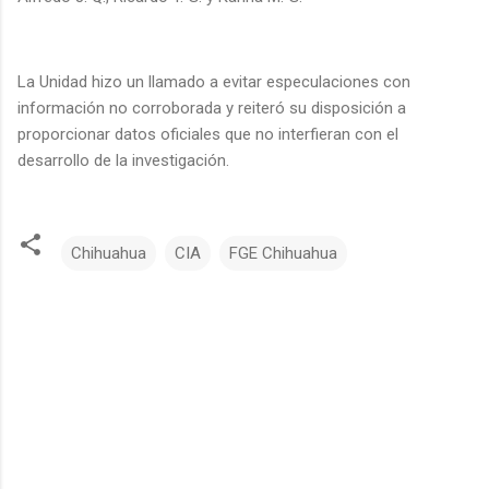
La Unidad hizo un llamado a evitar especulaciones con
información no corroborada y reiteró su disposición a
proporcionar datos oficiales que no interfieran con el
desarrollo de la investigación.
Chihuahua
CIA
FGE Chihuahua
C
o
m
e
n
t