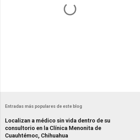
a
r
i
o
s
Entradas más populares de este blog
Localizan a médico sin vida dentro de su
consultorio en la Clínica Menonita de
Cuauhtémoc, Chihuahua