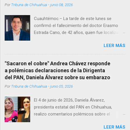
Por
Tribuna de Chihuahua
-
junio 08, 2026
Cuauhtémoc.– La tarde de este lunes se
confirmó el fallecimiento del doctor Erasmo
Estrada Cano, de 42 años, quien fue localizado
vida al interior de su consultorio en la clínica
LEER MÁS
Menonita, ubicada en el kilómetro 10 del
Corredor Comercial. Según reportes el médico
se habría quitado la vida mientras permanecía
"Sacaron el cobre" Andrea Chávez responde
encerrado en el consultorio, por lo que
a polémicas declaraciones de la Dirigenta
autoridades tuvieron que derribar la puerta,
del PAN, Daniela Álvarez sobre su embarazo
encontrándolo ya sin signos vitales. Erasmo
Por
Tribuna de Chihuahua
-
junio 05, 2026
Estrada, quien se desempeñó como presidente
del Club Rotario en el periodo 2023–2024, era
El 4 de junio de 2026, Daniela Álvarez,
un médico reconocido en la región.
presidenta estatal del PAN en Chihuahua,
realizo comentarios polémicos sobre el
embarazo de la senadora con licencia Andrea
LEER MÁS
Chávez. “acuérdense que su bebé está por