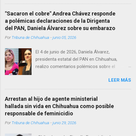
Corredor Comercial. Según reportes el médico
se habría quitado la vida mientras permanecía
"Sacaron el cobre" Andrea Chávez responde
encerrado en el consultorio, por lo que
a polémicas declaraciones de la Dirigenta
autoridades tuvieron que derribar la puerta,
del PAN, Daniela Álvarez sobre su embarazo
encontrándolo ya sin signos vitales. Erasmo
Por
Tribuna de Chihuahua
-
junio 05, 2026
Estrada, quien se desempeñó como presidente
del Club Rotario en el periodo 2023–2024, era
El 4 de junio de 2026, Daniela Álvarez,
un médico reconocido en la región.
presidenta estatal del PAN en Chihuahua,
realizo comentarios polémicos sobre el
embarazo de la senadora con licencia Andrea
LEER MÁS
Chávez. “acuérdense que su bebé está por
nacer”, expresó al ser cuestionada sobre si la
retaría a tomarse una foto en un restaurante
Arrestan al hijo de agente ministerial
de Texas como una prueba de que si cuenta
hallada sin vida en Chihuahua como posible
con VISA Álvarez añadió: “Yo no sé dónde irá a
responsable de feminicidio
nacer. Esa es otra pregunta porque hay muchas
Por
Tribuna de Chihuahua
-
junio 29, 2026
emociones fuertes, ¿Qué tal si se le ocurre que
a lo mejor en el IMSS?, ¿Qué tal si se le ocurre