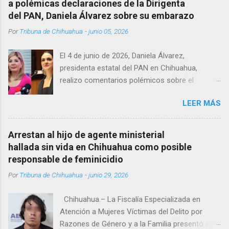
a polémicas declaraciones de la Dirigenta
autoridades tuvieron que derribar la puerta,
del PAN, Daniela Álvarez sobre su embarazo
encontrándolo ya sin signos vitales. Erasmo
Por
Tribuna de Chihuahua
-
junio 05, 2026
Estrada, quien se desempeñó como presidente
del Club Rotario en el periodo 2023–2024, era
El 4 de junio de 2026, Daniela Álvarez,
un médico reconocido en la región.
presidenta estatal del PAN en Chihuahua,
realizo comentarios polémicos sobre el
embarazo de la senadora con licencia Andrea
LEER MÁS
Chávez. “acuérdense que su bebé está por
nacer”, expresó al ser cuestionada sobre si la
retaría a tomarse una foto en un restaurante
Arrestan al hijo de agente ministerial
de Texas como una prueba de que si cuenta
hallada sin vida en Chihuahua como posible
con VISA Álvarez añadió: “Yo no sé dónde irá a
responsable de feminicidio
nacer. Esa es otra pregunta porque hay muchas
Por
Tribuna de Chihuahua
-
junio 29, 2026
emociones fuertes, ¿Qué tal si se le ocurre que
a lo mejor en el IMSS?, ¿Qué tal si se le ocurre
Chihuahua.– La Fiscalía Especializada en
cruzar y luego le den un susto, y pues la
Atención a Mujeres Víctimas del Delito por
criatura se adelante o algo?, yo creo que tendrá
Razones de Género y a la Familia presentó a
que ser cuidadosa porque los personajes de