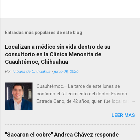
Entradas más populares de este blog
Localizan a médico sin vida dentro de su
consultorio en la Clínica Menonita de
Cuauhtémoc, Chihuahua
Por
Tribuna de Chihuahua
-
junio 08, 2026
Cuauhtémoc.– La tarde de este lunes se
confirmó el fallecimiento del doctor Erasmo
Estrada Cano, de 42 años, quien fue localizado
vida al interior de su consultorio en la clínica
LEER MÁS
Menonita, ubicada en el kilómetro 10 del
Corredor Comercial. Según reportes el médico
se habría quitado la vida mientras permanecía
"Sacaron el cobre" Andrea Chávez responde
encerrado en el consultorio, por lo que