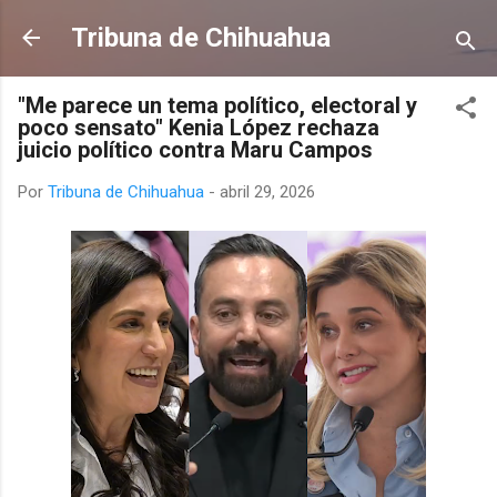
Ir al contenido principal
Tribuna de Chihuahua
"Me parece un tema político, electoral y
poco sensato" Kenia López rechaza
juicio político contra Maru Campos
Por
Tribuna de Chihuahua
-
abril 29, 2026