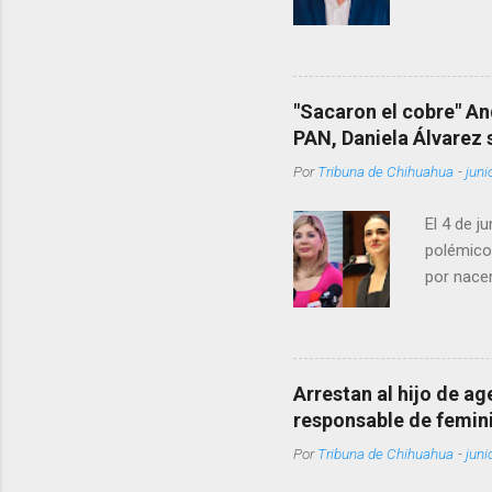
permanecí
encontrá
Rotario 
"Sacaron el cobre" An
PAN, Daniela Álvarez
Por
Tribuna de Chihuahua
-
juni
El 4 de j
polémico
por nacer
como una
pregunta 
¿Qué tal 
tendrá qu
Arrestan al hijo de a
favor, qu
responsable de femin
relacione
Por
Tribuna de Chihuahua
-
juni
han sido 