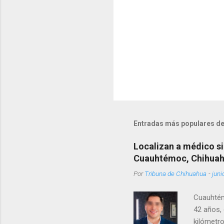
s
Entradas más populares de
Localizan a médico si
Cuauhtémoc, Chihua
Por
Tribuna de Chihuahua
-
juni
Cuauhtém
42 años, 
kilómetro