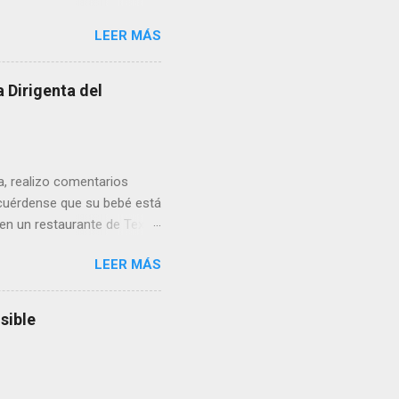
erribar la puerta,
LEER MÁS
omo presidente del Club
 Dirigenta del
ua, realizo comentarios
cuérdense que su bebé está
 en un restaurante de Texas
rá a nacer. Esa es otra
LEER MÁS
a lo mejor en el IMSS?,
adelante o algo?, yo creo que
cruzan así de que, 'por
sible
e por los vínculos y las
Organizado. Las expresiones