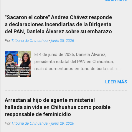
Corredor Comercial. Según reportes el médico
se habría quitado la vida mientras permanecía
"Sacaron el cobre" Andrea Chávez responde
encerrado en el consultorio, por lo que
a declaraciones incendiarias de la Dirigenta
autoridades tuvieron que derribar la puerta,
del PAN, Daniela Álvarez sobre su embarazo
encontrándolo ya sin signos vitales. Erasmo
Por
Tribuna de Chihuahua
-
junio 05, 2026
Estrada, quien se desempeñó como presidente
del Club Rotario en el periodo 2023–2024, era
El 4 de junio de 2026, Daniela Álvarez,
un médico reconocido en la región.
presidenta estatal del PAN en Chihuahua,
realizó comentarios en tono de burla sobre el
embarazo de la senadora con licencia Andrea
LEER MÁS
Chávez. “acuérdense que su bebé está por
nacer”, expresó al ser cuestionada sobre si la
retaría a tomarse una foto en un restaurante
Arrestan al hijo de agente ministerial
de Texas como una prueba de que si cuenta
hallada sin vida en Chihuahua como posible
con VISA Álvarez añadió: “Yo no sé dónde irá a
responsable de feminicidio
nacer. Esa es otra pregunta porque hay muchas
Por
Tribuna de Chihuahua
-
junio 29, 2026
emociones fuertes, ¿Qué tal si se le ocurre que