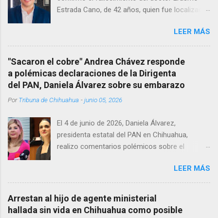
Estrada Cano, de 42 años, quien fue localizado
vida al interior de su consultorio en la clínica
LEER MÁS
Menonita, ubicada en el kilómetro 10 del
Corredor Comercial. Según reportes el médico
se habría quitado la vida mientras permanecía
"Sacaron el cobre" Andrea Chávez responde
encerrado en el consultorio, por lo que
a polémicas declaraciones de la Dirigenta
autoridades tuvieron que derribar la puerta,
del PAN, Daniela Álvarez sobre su embarazo
encontrándolo ya sin signos vitales. Erasmo
Por
Tribuna de Chihuahua
-
junio 05, 2026
Estrada, quien se desempeñó como presidente
del Club Rotario en el periodo 2023–2024, era
El 4 de junio de 2026, Daniela Álvarez,
un médico reconocido en la región.
presidenta estatal del PAN en Chihuahua,
realizo comentarios polémicos sobre el
embarazo de la senadora con licencia Andrea
LEER MÁS
Chávez. “acuérdense que su bebé está por
nacer”, expresó al ser cuestionada sobre si la
retaría a tomarse una foto en un restaurante
Arrestan al hijo de agente ministerial
de Texas como una prueba de que si cuenta
hallada sin vida en Chihuahua como posible
con VISA Álvarez añadió: “Yo no sé dónde irá a