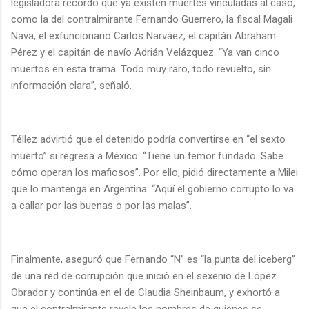
legisladora recordó que ya existen muertes vinculadas al caso,
como la del contralmirante Fernando Guerrero, la fiscal Magali
Nava, el exfuncionario Carlos Narváez, el capitán Abraham
Pérez y el capitán de navío Adrián Velázquez. “Ya van cinco
muertos en esta trama. Todo muy raro, todo revuelto, sin
información clara”, señaló.
Téllez advirtió que el detenido podría convertirse en “el sexto
muerto” si regresa a México: “Tiene un temor fundado. Sabe
cómo operan los mafiosos”. Por ello, pidió directamente a Milei
que lo mantenga en Argentina: “Aquí el gobierno corrupto lo va
a callar por las buenas o por las malas”.
Finalmente, aseguró que Fernando “N” es “la punta del iceberg”
de una red de corrupción que inició en el sexenio de López
Obrador y continúa en el de Claudia Sheinbaum, y exhortó a
que el contralmirante revele los nombres de quienes se