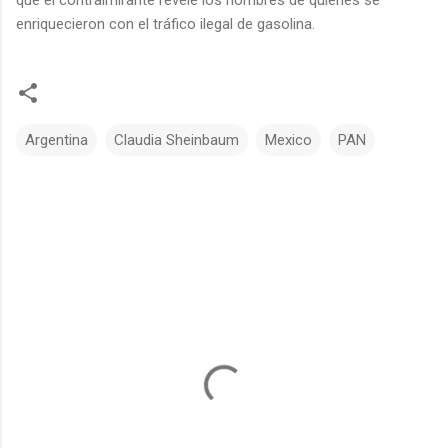
enriquecieron con el tráfico ilegal de gasolina.
Argentina
Claudia Sheinbaum
Mexico
PAN
C
o
m
e
n
t
a
r
i
o