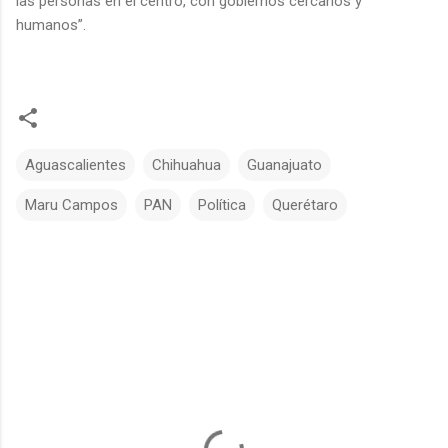
las personas en el centro, con gobiernos cercanos y
humanos”.
Aguascalientes
Chihuahua
Guanajuato
Maru Campos
PAN
Política
Querétaro
C
o
m
e
n
t
a