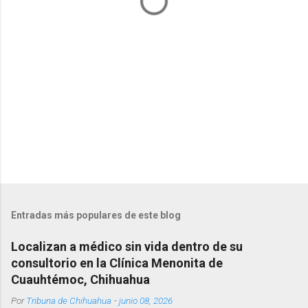
r
i
o
s
Entradas más populares de este blog
Localizan a médico sin vida dentro de su
consultorio en la Clínica Menonita de
Cuauhtémoc, Chihuahua
Por
Tribuna de Chihuahua
-
junio 08, 2026