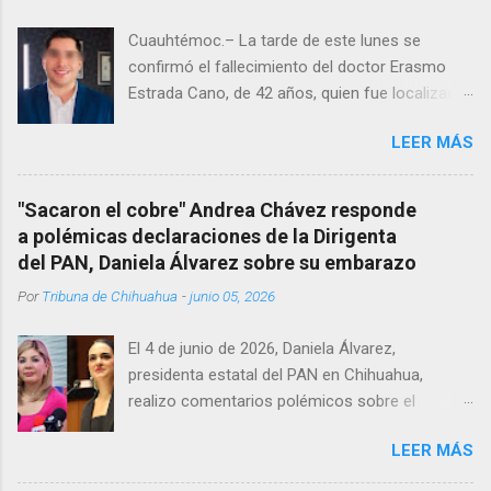
Cuauhtémoc.– La tarde de este lunes se
confirmó el fallecimiento del doctor Erasmo
Estrada Cano, de 42 años, quien fue localizado
vida al interior de su consultorio en la clínica
LEER MÁS
Menonita, ubicada en el kilómetro 10 del
Corredor Comercial. Según reportes el médico
se habría quitado la vida mientras permanecía
"Sacaron el cobre" Andrea Chávez responde
encerrado en el consultorio, por lo que
a polémicas declaraciones de la Dirigenta
autoridades tuvieron que derribar la puerta,
del PAN, Daniela Álvarez sobre su embarazo
encontrándolo ya sin signos vitales. Erasmo
Por
Tribuna de Chihuahua
-
junio 05, 2026
Estrada, quien se desempeñó como presidente
del Club Rotario en el periodo 2023–2024, era
El 4 de junio de 2026, Daniela Álvarez,
un médico reconocido en la región.
presidenta estatal del PAN en Chihuahua,
realizo comentarios polémicos sobre el
embarazo de la senadora con licencia Andrea
LEER MÁS
Chávez. “acuérdense que su bebé está por
nacer”, expresó al ser cuestionada sobre si la