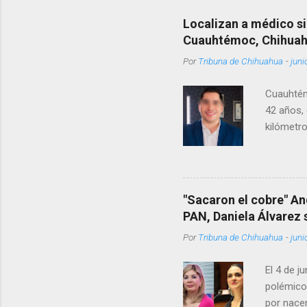
Localizan a médico si
Cuauhtémoc, Chihua
Por
Tribuna de Chihuahua
-
juni
Cuauhtém
42 años, 
kilómetro
permanecí
encontrá
Rotario 
"Sacaron el cobre" An
PAN, Daniela Álvarez
Por
Tribuna de Chihuahua
-
juni
El 4 de j
polémico
por nacer