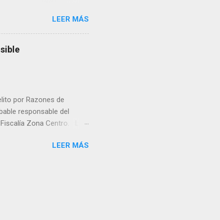
rá a nacer. Esa es otra
LEER MÁS
a lo mejor en el IMSS?,
adelante o algo?, yo creo que
cruzan así de que, 'por
sible
e por los vínculos y las
Organizado. Las expresiones
elito por Razones de
obable responsable del
la Fiscalía Zona Centro. La
ico. La necropsia determinó
LEER MÁS
ocadas por un objeto
la Unidad de Investigación
á la causa penal. La Fiscalía
 crimen y que será la