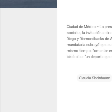
Ciudad de México.– La pres
sociales, la invitación a d
Diego y Diamondbacks de Ar
mandataria subrayó que su g
mismo tiempo, fomentar ent
béisbol es “un deporte que 
Claudia Sheinbaum
C
o
m