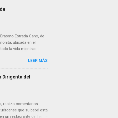
 de
r Erasmo Estrada Cano, de
enonita, ubicada en el
tado la vida mientras
erribar la puerta,
LEER MÁS
omo presidente del Club
 Dirigenta del
ua, realizo comentarios
cuérdense que su bebé está
 en un restaurante de Texas