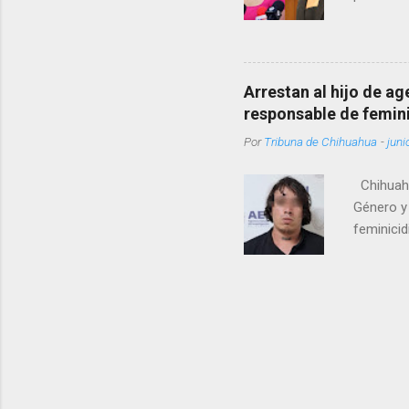
como una
pregunta 
¿Qué tal 
tendrá qu
Arrestan al hijo de a
favor, qu
responsable de femin
relacione
Por
Tribuna de Chihuahua
-
juni
han sido 
Chihuahu
Género y 
feminicid
víctima f
que muri
contuso c
de Femini
informó q
autoridad