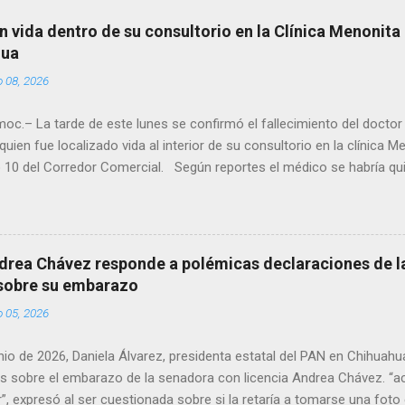
n vida dentro de su consultorio en la Clínica Menonita
hua
o 08, 2026
oc.– La tarde de este lunes se confirmó el fallecimiento del docto
quien fue localizado vida al interior de su consultorio en la clínica M
 10 del Corredor Comercial. Según reportes el médico se habría qui
a encerrado en el consultorio, por lo que autoridades tuvieron que d
ndolo ya sin signos vitales. Erasmo Estrada, quien se desempeñó c
en el periodo 2023–2024, era un médico reconocido en la región.
drea Chávez responde a polémicas declaraciones de la
 sobre su embarazo
o 05, 2026
unio de 2026, Daniela Álvarez, presidenta estatal del PAN en Chihuah
s sobre el embarazo de la senadora con licencia Andrea Chávez. “a
”, expresó al ser cuestionada sobre si la retaría a tomarse una foto