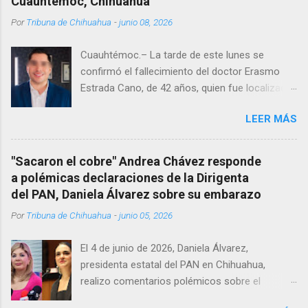
Cuauhtémoc, Chihuahua
Por
Tribuna de Chihuahua
-
junio 08, 2026
Cuauhtémoc.– La tarde de este lunes se
confirmó el fallecimiento del doctor Erasmo
Estrada Cano, de 42 años, quien fue localizado
vida al interior de su consultorio en la clínica
LEER MÁS
Menonita, ubicada en el kilómetro 10 del
Corredor Comercial. Según reportes el médico
se habría quitado la vida mientras permanecía
"Sacaron el cobre" Andrea Chávez responde
encerrado en el consultorio, por lo que
a polémicas declaraciones de la Dirigenta
autoridades tuvieron que derribar la puerta,
del PAN, Daniela Álvarez sobre su embarazo
encontrándolo ya sin signos vitales. Erasmo
Por
Tribuna de Chihuahua
-
junio 05, 2026
Estrada, quien se desempeñó como presidente
del Club Rotario en el periodo 2023–2024, era
El 4 de junio de 2026, Daniela Álvarez,
un médico reconocido en la región.
presidenta estatal del PAN en Chihuahua,
realizo comentarios polémicos sobre el
embarazo de la senadora con licencia Andrea