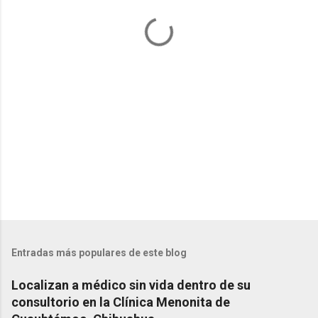
a
r
i
o
s
Entradas más populares de este blog
Localizan a médico sin vida dentro de su
consultorio en la Clínica Menonita de