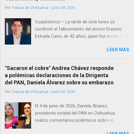
Por
Tribuna de Chihuahua
-
junio 08, 2026
Cuauhtémoc.– La tarde de este lunes se
confirmó el fallecimiento del doctor Erasmo
Estrada Cano, de 42 años, quien fue localizado
vida al interior de su consultorio en la clínica
LEER MÁS
Menonita, ubicada en el kilómetro 10 del
Corredor Comercial. Según reportes el médico
se habría quitado la vida mientras permanecía
"Sacaron el cobre" Andrea Chávez responde
encerrado en el consultorio, por lo que
a polémicas declaraciones de la Dirigenta
autoridades tuvieron que derribar la puerta,
del PAN, Daniela Álvarez sobre su embarazo
encontrándolo ya sin signos vitales. Erasmo
Por
Tribuna de Chihuahua
-
junio 05, 2026
Estrada, quien se desempeñó como presidente
del Club Rotario en el periodo 2023–2024, era
El 4 de junio de 2026, Daniela Álvarez,
un médico reconocido en la región.
presidenta estatal del PAN en Chihuahua,
realizo comentarios polémicos sobre el
embarazo de la senadora con licencia Andrea
LEER MÁS