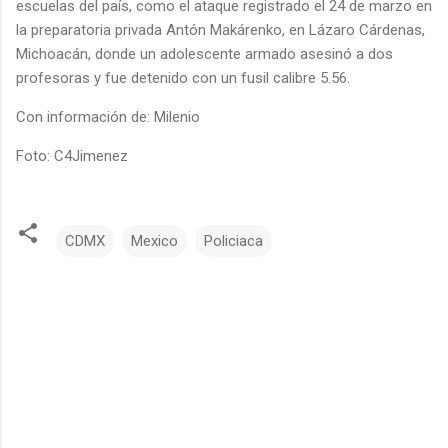
escuelas del país, como el ataque registrado el 24 de marzo en
la preparatoria privada Antón Makárenko, en Lázaro Cárdenas,
Michoacán, donde un adolescente armado asesinó a dos
profesoras y fue detenido con un fusil calibre 5.56.
Con información de: Milenio
Foto: C4Jimenez
CDMX
Mexico
Policiaca
C
o
m
e
n
t