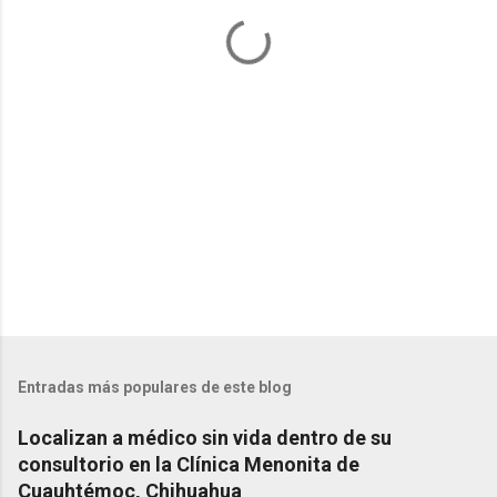
a
r
i
o
s
Entradas más populares de este blog
Localizan a médico sin vida dentro de su
consultorio en la Clínica Menonita de
Cuauhtémoc, Chihuahua