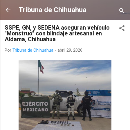
Ir al contenido principal
Tribuna de Chihuahua
SSPE, GN, y SEDENA aseguran vehículo
"Monstruo" con blindaje artesanal en
Aldama, Chihuahua
Por
Tribuna de Chihuahua
-
abril 29, 2026