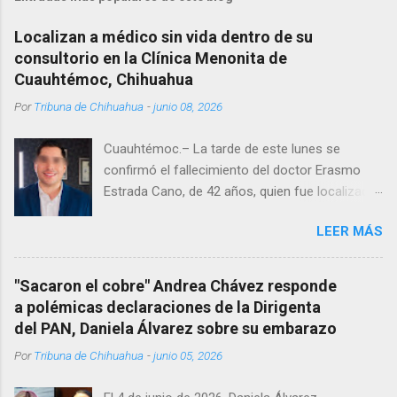
Localizan a médico sin vida dentro de su
consultorio en la Clínica Menonita de
Cuauhtémoc, Chihuahua
Por
Tribuna de Chihuahua
-
junio 08, 2026
Cuauhtémoc.– La tarde de este lunes se
confirmó el fallecimiento del doctor Erasmo
Estrada Cano, de 42 años, quien fue localizado
vida al interior de su consultorio en la clínica
LEER MÁS
Menonita, ubicada en el kilómetro 10 del
Corredor Comercial. Según reportes el médico
se habría quitado la vida mientras permanecía
"Sacaron el cobre" Andrea Chávez responde
encerrado en el consultorio, por lo que
a polémicas declaraciones de la Dirigenta
autoridades tuvieron que derribar la puerta,
del PAN, Daniela Álvarez sobre su embarazo
encontrándolo ya sin signos vitales. Erasmo
Por
Tribuna de Chihuahua
-
junio 05, 2026
Estrada, quien se desempeñó como presidente
del Club Rotario en el periodo 2023–2024, era