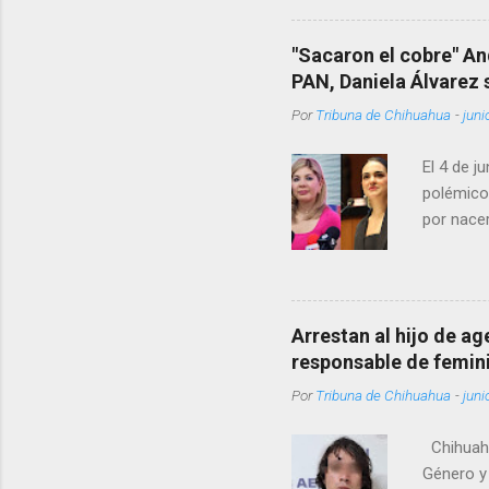
Rotario 
"Sacaron el cobre" An
PAN, Daniela Álvarez
Por
Tribuna de Chihuahua
-
juni
El 4 de j
polémico
por nacer
como una
pregunta 
¿Qué tal 
tendrá qu
Arrestan al hijo de a
favor, qu
responsable de femin
relacione
Por
Tribuna de Chihuahua
-
juni
han sido 
Chihuahu
Género y 