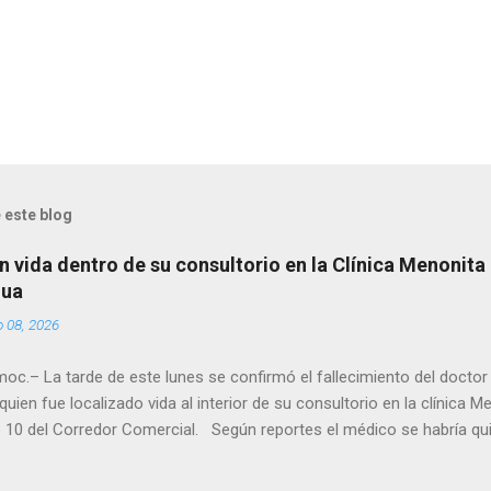
 este blog
n vida dentro de su consultorio en la Clínica Menonita
hua
o 08, 2026
oc.– La tarde de este lunes se confirmó el fallecimiento del docto
quien fue localizado vida al interior de su consultorio en la clínica M
 10 del Corredor Comercial. Según reportes el médico se habría qui
a encerrado en el consultorio, por lo que autoridades tuvieron que d
ndolo ya sin signos vitales. Erasmo Estrada, quien se desempeñó c