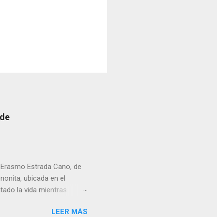
 de
r Erasmo Estrada Cano, de
enonita, ubicada en el
tado la vida mientras
erribar la puerta,
LEER MÁS
omo presidente del Club