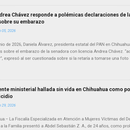
en el periodo 2023–2024, era un médico reconocido en la región.
drea Chávez responde a polémicas declaraciones de la
 sobre su embarazo
o 05, 2026
unio de 2026, Daniela Álvarez, presidenta estatal del PAN en Chihuah
s sobre el embarazo de la senadora con licencia Andrea Chávez. “a
”, expresó al ser cuestionada sobre si la retaría a tomarse una foto
 prueba de que si cuenta con VISA Álvarez añadió: “Yo no sé dónde i
porque hay muchas emociones fuertes, ¿Qué tal si se le ocurre que 
si se le ocurre cruzar y luego le den un susto, y pues la criatura se 
e ser cuidadosa porque los personajes de Morena, cada que cruzan, 
gente ministerial hallada sin vida en Chihuahua como po
e pase que pase, que pase', todos están bajo esa amenaza justament
icidio
s que tienen", haciendo alusión a supuesto vínculos con el Crimen 
o 29, 2026
consideradas polémicas al trasladar la confrontación política h...
a.– La Fiscalía Especializada en Atención a Mujeres Víctimas del D
a la Familia presentó a Abdel Sebastián Z. A., de 24 años, como pr