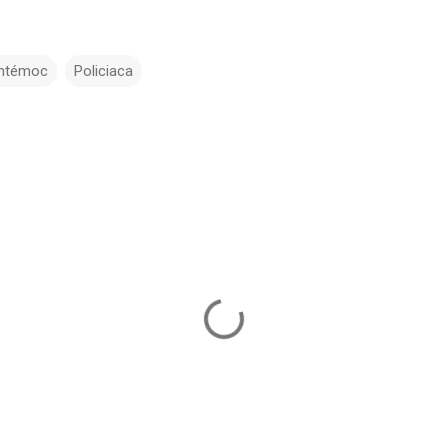
htémoc
Policiaca