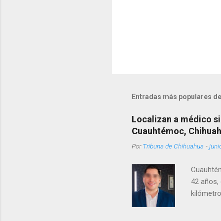
Entradas más populares de
Localizan a médico si
Cuauhtémoc, Chihua
Por
Tribuna de Chihuahua
-
juni
Cuauhtém
42 años, 
kilómetro
permanecí
encontrá