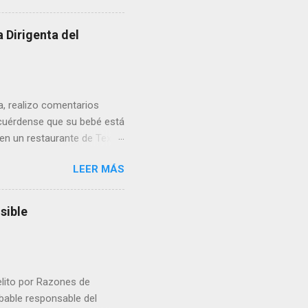
 Dirigenta del
ua, realizo comentarios
cuérdense que su bebé está
 en un restaurante de Texas
rá a nacer. Esa es otra
LEER MÁS
a lo mejor en el IMSS?,
adelante o algo?, yo creo que
cruzan así de que, 'por
sible
e por los vínculos y las
Organizado. Las expresiones
elito por Razones de
obable responsable del