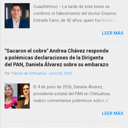
Cuauhtémoc.– La tarde de este lunes se
confirmó el fallecimiento del doctor Erasmo
Estrada Cano, de 42 años, quien fue localizado
vida al interior de su consultorio en la clínica
LEER MÁS
Menonita, ubicada en el kilómetro 10 del
Corredor Comercial. Según reportes el médico
se habría quitado la vida mientras permanecía
"Sacaron el cobre" Andrea Chávez responde
encerrado en el consultorio, por lo que
a polémicas declaraciones de la Dirigenta
autoridades tuvieron que derribar la puerta,
del PAN, Daniela Álvarez sobre su embarazo
encontrándolo ya sin signos vitales. Erasmo
Por
Tribuna de Chihuahua
-
junio 05, 2026
Estrada, quien se desempeñó como presidente
del Club Rotario en el periodo 2023–2024, era
El 4 de junio de 2026, Daniela Álvarez,
un médico reconocido en la región.
presidenta estatal del PAN en Chihuahua,
realizo comentarios polémicos sobre el
embarazo de la senadora con licencia Andrea
LEER MÁS
Chávez. “acuérdense que su bebé está por
nacer”, expresó al ser cuestionada sobre si la
retaría a tomarse una foto en un restaurante