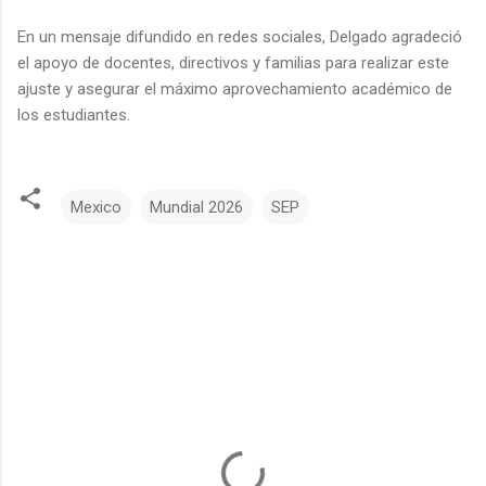
En un mensaje difundido en redes sociales, Delgado agradeció
el apoyo de docentes, directivos y familias para realizar este
ajuste y asegurar el máximo aprovechamiento académico de
los estudiantes.
Mexico
Mundial 2026
SEP
C
o
m
e
n
t
a
r