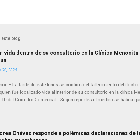
 este blog
n vida dentro de su consultorio en la Clínica Menonita
hua
o 08, 2026
oc.– La tarde de este lunes se confirmó el fallecimiento del docto
quien fue localizado vida al interior de su consultorio en la clínica M
 10 del Corredor Comercial. Según reportes el médico se habría qui
a encerrado en el consultorio, por lo que autoridades tuvieron que d
ndolo ya sin signos vitales. Erasmo Estrada, quien se desempeñó c
en el periodo 2023–2024, era un médico reconocido en la región.
drea Chávez responde a polémicas declaraciones de la