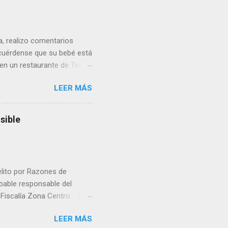
ua, realizo comentarios
cuérdense que su bebé está
 en un restaurante de Texas
rá a nacer. Esa es otra
LEER MÁS
a lo mejor en el IMSS?,
adelante o algo?, yo creo que
cruzan así de que, 'por
sible
e por los vínculos y las
Organizado. Las expresiones
elito por Razones de
obable responsable del
la Fiscalía Zona Centro. La
ico. La necropsia determinó
LEER MÁS
ocadas por un objeto