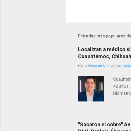
Entradas más populares de
Localizan a médico si
Cuauhtémoc, Chihua
Por
Tribuna de Chihuahua
-
juni
Cuauhtém
42 años, 
kilómetro
permanecí
encontrá
Rotario 
"Sacaron el cobre" An