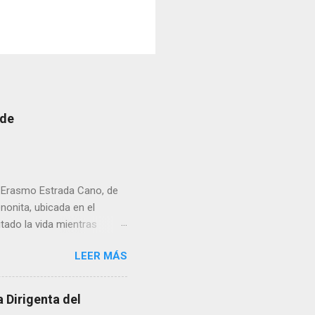
 de
r Erasmo Estrada Cano, de
enonita, ubicada en el
tado la vida mientras
erribar la puerta,
LEER MÁS
omo presidente del Club
 Dirigenta del