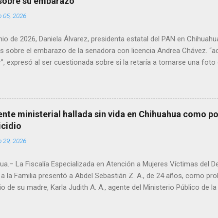
 sobre su embarazo
o 05, 2026
unio de 2026, Daniela Álvarez, presidenta estatal del PAN en Chihuah
s sobre el embarazo de la senadora con licencia Andrea Chávez. “a
”, expresó al ser cuestionada sobre si la retaría a tomarse una foto
 prueba de que si cuenta con VISA Álvarez añadió: “Yo no sé dónde i
porque hay muchas emociones fuertes, ¿Qué tal si se le ocurre que 
si se le ocurre cruzar y luego le den un susto, y pues la criatura se 
e ser cuidadosa porque los personajes de Morena, cada que cruzan, 
gente ministerial hallada sin vida en Chihuahua como po
e pase que pase, que pase', todos están bajo esa amenaza justament
icidio
s que tienen", haciendo alusión a supuesto vínculos con el Crimen 
o 29, 2026
consideradas polémicas al trasladar la confrontación política h...
a.– La Fiscalía Especializada en Atención a Mujeres Víctimas del D
a la Familia presentó a Abdel Sebastián Z. A., de 24 años, como pr
io de su madre, Karla Judith A. A., agente del Ministerio Público de 
ue localizada sin vida el domingo en un domicilio de la colonia Pacíf
ó a causa de traumatismo craneoencefálico y policontusiones prov