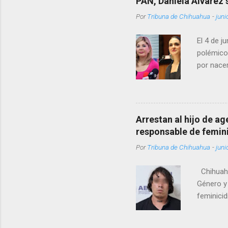
PAN, Daniela Álvarez
Por
Tribuna de Chihuahua
-
juni
El 4 de j
polémico
por nacer
como una
pregunta 
¿Qué tal 
tendrá qu
Arrestan al hijo de a
favor, qu
responsable de femin
relacione
Por
Tribuna de Chihuahua
-
juni
han sido 
Chihuahu
Género y 
feminicid
víctima f
que muri