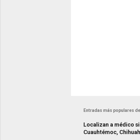
a
r
i
o
s
Entradas más populares de
Localizan a médico si
Cuauhtémoc, Chihua