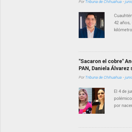
Por
Tribuna de Chihuahua
-
juni
Cuauhtém
42 años, 
kilómetro
permanecí
encontrá
Rotario 
"Sacaron el cobre" An
PAN, Daniela Álvarez
Por
Tribuna de Chihuahua
-
juni
El 4 de j
polémico
por nacer
como una
pregunta 
¿Qué tal 