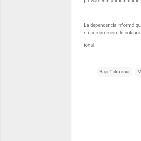
previamente por intentar in
La dependencia informó que 
su compromiso de colaborar
ional.
Baja California
M
C
o
m
e
n
t