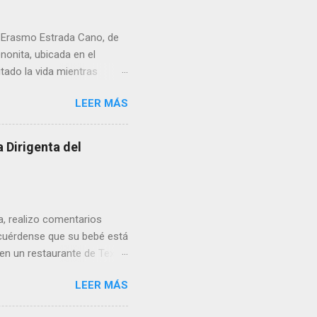
r Erasmo Estrada Cano, de
enonita, ubicada en el
tado la vida mientras
erribar la puerta,
LEER MÁS
omo presidente del Club
 Dirigenta del
ua, realizo comentarios
cuérdense que su bebé está
 en un restaurante de Texas
rá a nacer. Esa es otra
LEER MÁS
a lo mejor en el IMSS?,
adelante o algo?, yo creo que