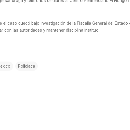
gresar droga y teléfonos celulares al Centro Penitenciario El Hongo 
el caso quedó bajo investigación de la Fiscalía General del Estado de
 con las autoridades y mantener disciplina instituc
exico
Policiaca