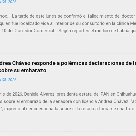
o 08, 2026
oc.– La tarde de este lunes se confirmó el fallecimiento del docto
quien fue localizado vida al interior de su consultorio en la clínica M
 10 del Corredor Comercial. Según reportes el médico se habría qui
a encerrado en el consultorio, por lo que autoridades tuvieron que d
ndolo ya sin signos vitales. Erasmo Estrada, quien se desempeñó c
en el periodo 2023–2024, era un médico reconocido en la región.
drea Chávez responde a polémicas declaraciones de la
 sobre su embarazo
o 05, 2026
unio de 2026, Daniela Álvarez, presidenta estatal del PAN en Chihuah
s sobre el embarazo de la senadora con licencia Andrea Chávez. “a
”, expresó al ser cuestionada sobre si la retaría a tomarse una foto
 prueba de que si cuenta con VISA Álvarez añadió: “Yo no sé dónde i
porque hay muchas emociones fuertes, ¿Qué tal si se le ocurre que 
si se le ocurre cruzar y luego le den un susto, y pues la criatura se 