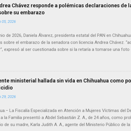
drea Chávez responde a polémicas declaraciones de la
 sobre su embarazo
o 05, 2026
unio de 2026, Daniela Álvarez, presidenta estatal del PAN en Chihuah
s sobre el embarazo de la senadora con licencia Andrea Chávez. “a
”, expresó al ser cuestionada sobre si la retaría a tomarse una foto
 prueba de que si cuenta con VISA Álvarez añadió: “Yo no sé dónde i
porque hay muchas emociones fuertes, ¿Qué tal si se le ocurre que 
si se le ocurre cruzar y luego le den un susto, y pues la criatura se 
e ser cuidadosa porque los personajes de Morena, cada que cruzan, 
gente ministerial hallada sin vida en Chihuahua como po
e pase que pase, que pase', todos están bajo esa amenaza justament
icidio
s que tienen", haciendo alusión a supuesto vínculos con el Crimen 
o 29, 2026
consideradas polémicas al trasladar la confrontación política h...
a.– La Fiscalía Especializada en Atención a Mujeres Víctimas del D
a la Familia presentó a Abdel Sebastián Z. A., de 24 años, como pr
io de su madre, Karla Judith A. A., agente del Ministerio Público de 