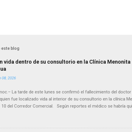
 este blog
n vida dentro de su consultorio en la Clínica Menonita
hua
o 08, 2026
oc.– La tarde de este lunes se confirmó el fallecimiento del docto
quien fue localizado vida al interior de su consultorio en la clínica M
 10 del Corredor Comercial. Según reportes el médico se habría qui
a encerrado en el consultorio, por lo que autoridades tuvieron que d
ndolo ya sin signos vitales. Erasmo Estrada, quien se desempeñó c
en el periodo 2023–2024, era un médico reconocido en la región.