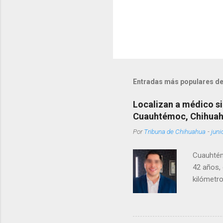
Entradas más populares de
Localizan a médico si
Cuauhtémoc, Chihua
Por
Tribuna de Chihuahua
-
juni
Cuauhtém
42 años, 
kilómetro
permanecí
encontrá
Rotario 