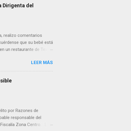
 Dirigenta del
ua, realizo comentarios
cuérdense que su bebé está
 en un restaurante de Texas
rá a nacer. Esa es otra
LEER MÁS
a lo mejor en el IMSS?,
adelante o algo?, yo creo que
cruzan así de que, 'por
sible
e por los vínculos y las
Organizado. Las expresiones
elito por Razones de
obable responsable del
la Fiscalía Zona Centro. La