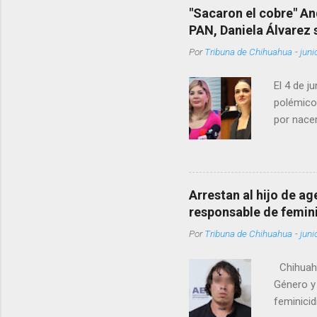
"Sacaron el cobre" An
PAN, Daniela Álvarez
Por
Tribuna de Chihuahua
-
juni
El 4 de j
polémico
por nacer
como una
pregunta 
¿Qué tal 
tendrá qu
Arrestan al hijo de a
favor, qu
responsable de femin
relacione
Por
Tribuna de Chihuahua
-
juni
han sido 
Chihuahu
Género y 
feminicid