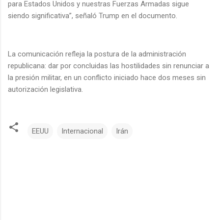
para Estados Unidos y nuestras Fuerzas Armadas sigue
siendo significativa”, señaló Trump en el documento.
La comunicación refleja la postura de la administración
republicana: dar por concluidas las hostilidades sin renunciar a
la presión militar, en un conflicto iniciado hace dos meses sin
autorización legislativa.
EEUU
Internacional
Irán
C
o
m
e
n