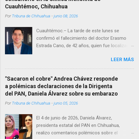
Cuauhtémoc, Chihuahua
Por
Tribuna de Chihuahua
-
junio 08, 2026
Cuauhtémoc.– La tarde de este lunes se
confirmó el fallecimiento del doctor Erasmo
Estrada Cano, de 42 años, quien fue localizado
vida al interior de su consultorio en la clínica
LEER MÁS
Menonita, ubicada en el kilómetro 10 del
Corredor Comercial. Según reportes el médico
se habría quitado la vida mientras permanecía
"Sacaron el cobre" Andrea Chávez responde
encerrado en el consultorio, por lo que
a polémicas declaraciones de la Dirigenta
autoridades tuvieron que derribar la puerta,
del PAN, Daniela Álvarez sobre su embarazo
encontrándolo ya sin signos vitales. Erasmo
Por
Tribuna de Chihuahua
-
junio 05, 2026
Estrada, quien se desempeñó como presidente
del Club Rotario en el periodo 2023–2024, era
El 4 de junio de 2026, Daniela Álvarez,
un médico reconocido en la región.
presidenta estatal del PAN en Chihuahua,
realizo comentarios polémicos sobre el