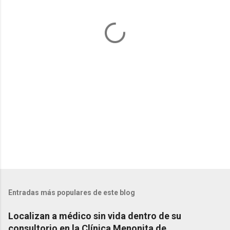
t
a
r
i
o
s
Entradas más populares de este blog
Localizan a médico sin vida dentro de su
consultorio en la Clínica Menonita de