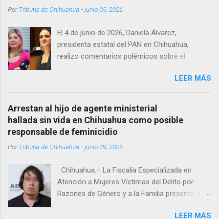
encontrándolo ya sin signos vitales. Erasmo
Por
Tribuna de Chihuahua
-
junio 05, 2026
Estrada, quien se desempeñó como presidente
del Club Rotario en el periodo 2023–2024, era
El 4 de junio de 2026, Daniela Álvarez,
un médico reconocido en la región.
presidenta estatal del PAN en Chihuahua,
realizo comentarios polémicos sobre el
embarazo de la senadora con licencia Andrea
LEER MÁS
Chávez. “acuérdense que su bebé está por
nacer”, expresó al ser cuestionada sobre si la
retaría a tomarse una foto en un restaurante
Arrestan al hijo de agente ministerial
de Texas como una prueba de que si cuenta
hallada sin vida en Chihuahua como posible
con VISA Álvarez añadió: “Yo no sé dónde irá a
responsable de feminicidio
nacer. Esa es otra pregunta porque hay muchas
Por
Tribuna de Chihuahua
-
junio 29, 2026
emociones fuertes, ¿Qué tal si se le ocurre que
a lo mejor en el IMSS?, ¿Qué tal si se le ocurre
Chihuahua.– La Fiscalía Especializada en
cruzar y luego le den un susto, y pues la
Atención a Mujeres Víctimas del Delito por
criatura se adelante o algo?, yo creo que tendrá
Razones de Género y a la Familia presentó a
que ser cuidadosa porque los personajes de
Abdel Sebastián Z. A., de 24 años, como
Morena, cada que cruzan, cruzan así de que,
LEER MÁS
probable responsable del feminicidio de su