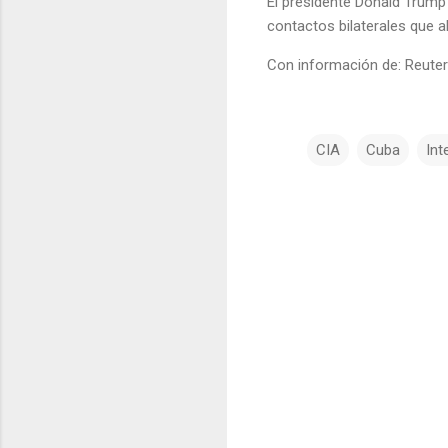
El presidente Donald Trump 
contactos bilaterales que 
Con información de: Reute
CIA
Cuba
Int
C
o
m
e
n
t
a
r
i