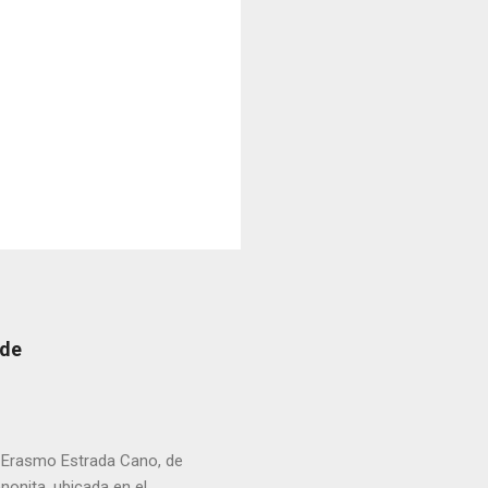
 de
r Erasmo Estrada Cano, de
enonita, ubicada en el