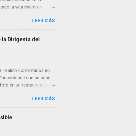
tado la vida mientras
erribar la puerta,
LEER MÁS
omo presidente del Club
la Dirigenta del
ua, realizó comentarios en
. “acuérdense que su bebé
 foto en un restaurante de
dónde irá a nacer. Esa es
LEER MÁS
 que a lo mejor en el
ura se adelante o algo?, yo
e cruzan, cruzan así de
sible
 justamente por los
on el Crimen Organizado.