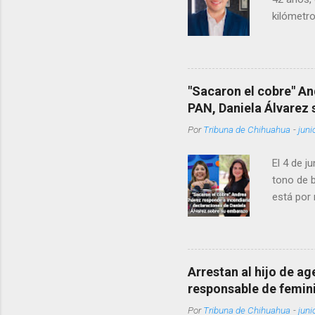
kilómetro
permanecí
encontrá
Rotario 
"Sacaron el cobre" An
PAN, Daniela Álvarez
Por
Tribuna de Chihuahua
-
juni
El 4 de j
tono de 
está por 
Texas co
otra preg
IMSS?, ¿Q
creo que
Arrestan al hijo de a
que, 'por
responsable de femin
vínculos 
Por
Tribuna de Chihuahua
-
juni