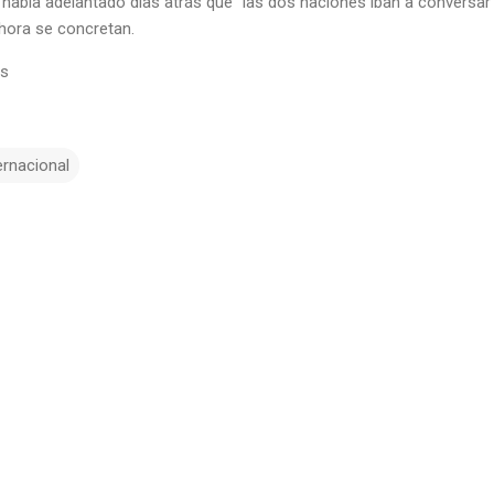
había adelantado días atrás que “las dos naciones iban a conversar”,
ahora se concretan.
rs
ernacional