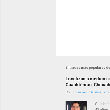
o
s
Entradas más populares de
Localizan a médico si
Cuauhtémoc, Chihua
Por
Tribuna de Chihuahua
-
juni
Cuauhtém
42 años, 