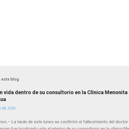
 este blog
n vida dentro de su consultorio en la Clínica Menonita
hua
o 08, 2026
oc.– La tarde de este lunes se confirmó el fallecimiento del docto
quien fue localizado vida al interior de su consultorio en la clínica M