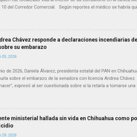
 10 del Corredor Comercial. Según reportes el médico se habría qui
a encerrado en el consultorio, por lo que autoridades tuvieron que d
ndolo ya sin signos vitales. Erasmo Estrada, quien se desempeñó c
en el periodo 2023–2024, era un médico reconocido en la región.
drea Chávez responde a declaraciones incendiarias de 
 sobre su embarazo
o 05, 2026
unio de 2026, Daniela Álvarez, presidenta estatal del PAN en Chihuah
burla sobre el embarazo de la senadora con licencia Andrea Chávez
nacer”, expresó al ser cuestionada sobre si la retaría a tomarse una
mo una prueba de que si cuenta con VISA Álvarez añadió: “Yo no sé 
unta porque hay muchas emociones fuertes, ¿Qué tal si se le ocurre
ué tal si se le ocurre cruzar y luego le den un susto, y pues la criat
 tendrá que ser cuidadosa porque los personajes de Morena, cada qu
gente ministerial hallada sin vida en Chihuahua como po
 favor, que pase que pase, que pase', todos están bajo esa amenaza
icidio
y las relaciones que tienen", haciendo alusión a supuesto vínculos c
o 29, 2026