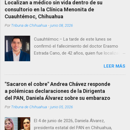
Localizan a médico sin vida dentro de su
consultorio en la Clínica Menonita de
Cuauhtémoc, Chihuahua
Por
Tribuna de Chihuahua
-
junio 08, 2026
Cuauhtémoc.– La tarde de este lunes se
confirmó el fallecimiento del doctor Erasmo
Estrada Cano, de 42 años, quien fue localizado
vida al interior de su consultorio en la clínica
LEER MÁS
Menonita, ubicada en el kilómetro 10 del
Corredor Comercial. Según reportes el médico
se habría quitado la vida mientras permanecía
"Sacaron el cobre" Andrea Chávez responde
encerrado en el consultorio, por lo que
a polémicas declaraciones de la Dirigenta
autoridades tuvieron que derribar la puerta,
del PAN, Daniela Álvarez sobre su embarazo
encontrándolo ya sin signos vitales. Erasmo
Por
Tribuna de Chihuahua
-
junio 05, 2026
Estrada, quien se desempeñó como presidente
del Club Rotario en el periodo 2023–2024, era
El 4 de junio de 2026, Daniela Álvarez,
un médico reconocido en la región.
presidenta estatal del PAN en Chihuahua,