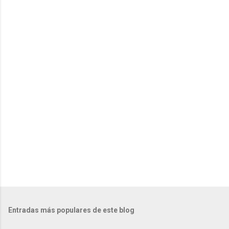
n
t
a
r
i
o
s
Entradas más populares de este blog