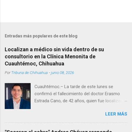
Entradas más populares de este blog
Localizan a médico sin vida dentro de su
consultorio en la Clínica Menonita de
Cuauhtémoc, Chihuahua
Por
Tribuna de Chihuahua
-
junio 08, 2026
Cuauhtémoc.– La tarde de este lunes se
confirmó el fallecimiento del doctor Erasmo
Estrada Cano, de 42 años, quien fue localizado
vida al interior de su consultorio en la clínica
LEER MÁS
Menonita, ubicada en el kilómetro 10 del
Corredor Comercial. Según reportes el médico
se habría quitado la vida mientras permanecía