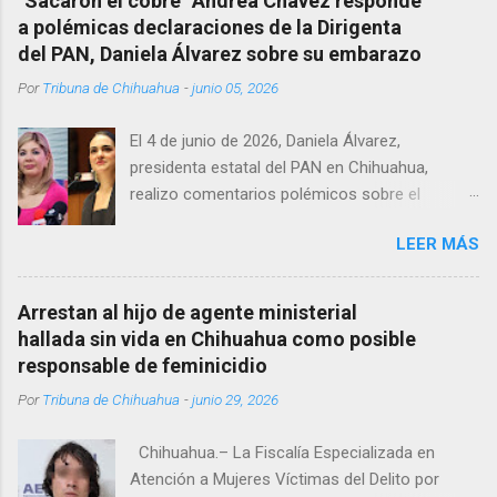
"Sacaron el cobre" Andrea Chávez responde
encerrado en el consultorio, por lo que
a polémicas declaraciones de la Dirigenta
autoridades tuvieron que derribar la puerta,
del PAN, Daniela Álvarez sobre su embarazo
encontrándolo ya sin signos vitales. Erasmo
Por
Tribuna de Chihuahua
-
junio 05, 2026
Estrada, quien se desempeñó como presidente
del Club Rotario en el periodo 2023–2024, era
El 4 de junio de 2026, Daniela Álvarez,
un médico reconocido en la región.
presidenta estatal del PAN en Chihuahua,
realizo comentarios polémicos sobre el
embarazo de la senadora con licencia Andrea
LEER MÁS
Chávez. “acuérdense que su bebé está por
nacer”, expresó al ser cuestionada sobre si la
retaría a tomarse una foto en un restaurante
Arrestan al hijo de agente ministerial
de Texas como una prueba de que si cuenta
hallada sin vida en Chihuahua como posible
con VISA Álvarez añadió: “Yo no sé dónde irá a
responsable de feminicidio
nacer. Esa es otra pregunta porque hay muchas
Por
Tribuna de Chihuahua
-
junio 29, 2026
emociones fuertes, ¿Qué tal si se le ocurre que
a lo mejor en el IMSS?, ¿Qué tal si se le ocurre
Chihuahua.– La Fiscalía Especializada en
cruzar y luego le den un susto, y pues la
Atención a Mujeres Víctimas del Delito por
criatura se adelante o algo?, yo creo que tendrá