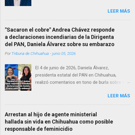
vida al interior de su consultorio en la clínica
LEER MÁS
Menonita, ubicada en el kilómetro 10 del
Corredor Comercial. Según reportes el médico
se habría quitado la vida mientras permanecía
"Sacaron el cobre" Andrea Chávez responde
encerrado en el consultorio, por lo que
a declaraciones incendiarias de la Dirigenta
autoridades tuvieron que derribar la puerta,
del PAN, Daniela Álvarez sobre su embarazo
encontrándolo ya sin signos vitales. Erasmo
Por
Tribuna de Chihuahua
-
junio 05, 2026
Estrada, quien se desempeñó como presidente
del Club Rotario en el periodo 2023–2024, era
El 4 de junio de 2026, Daniela Álvarez,
un médico reconocido en la región.
presidenta estatal del PAN en Chihuahua,
realizó comentarios en tono de burla sobre el
embarazo de la senadora con licencia Andrea
LEER MÁS
Chávez. “acuérdense que su bebé está por
nacer”, expresó al ser cuestionada sobre si la
retaría a tomarse una foto en un restaurante
Arrestan al hijo de agente ministerial
de Texas como una prueba de que si cuenta
hallada sin vida en Chihuahua como posible
con VISA Álvarez añadió: “Yo no sé dónde irá a
responsable de feminicidio
nacer. Esa es otra pregunta porque hay muchas