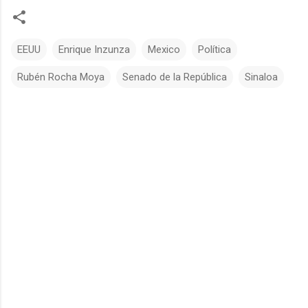
EEUU
Enrique Inzunza
Mexico
Política
Rubén Rocha Moya
Senado de la República
Sinaloa
C
o
m
e
n
t
a
r
i
o
s