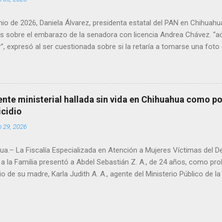
unio de 2026, Daniela Álvarez, presidenta estatal del PAN en Chihuah
s sobre el embarazo de la senadora con licencia Andrea Chávez. “a
”, expresó al ser cuestionada sobre si la retaría a tomarse una foto
 prueba de que si cuenta con VISA Álvarez añadió: “Yo no sé dónde i
porque hay muchas emociones fuertes, ¿Qué tal si se le ocurre que 
si se le ocurre cruzar y luego le den un susto, y pues la criatura se 
e ser cuidadosa porque los personajes de Morena, cada que cruzan, 
gente ministerial hallada sin vida en Chihuahua como po
e pase que pase, que pase', todos están bajo esa amenaza justament
icidio
s que tienen", haciendo alusión a supuesto vínculos con el Crimen 
o 29, 2026
consideradas polémicas al trasladar la confrontación política h...
a.– La Fiscalía Especializada en Atención a Mujeres Víctimas del D
a la Familia presentó a Abdel Sebastián Z. A., de 24 años, como pr
io de su madre, Karla Judith A. A., agente del Ministerio Público de 
ue localizada sin vida el domingo en un domicilio de la colonia Pacíf
ó a causa de traumatismo craneoencefálico y policontusiones prov
ortante. El detenido quedó a disposición del Ministerio Público de 
cidios, instancia que integra la carpeta de investigación y judicializar