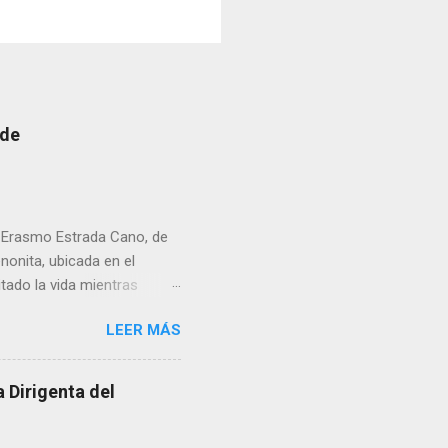
 de
r Erasmo Estrada Cano, de
enonita, ubicada en el
tado la vida mientras
erribar la puerta,
LEER MÁS
omo presidente del Club
 Dirigenta del