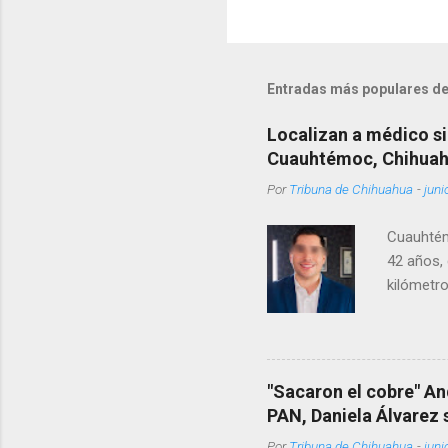
Entradas más populares de
Localizan a médico si
Cuauhtémoc, Chihua
Por
Tribuna de Chihuahua
-
juni
Cuauhtém
42 años, 
kilómetro
permanecí
encontrá
Rotario 
"Sacaron el cobre" An
PAN, Daniela Álvarez
Por
Tribuna de Chihuahua
-
juni