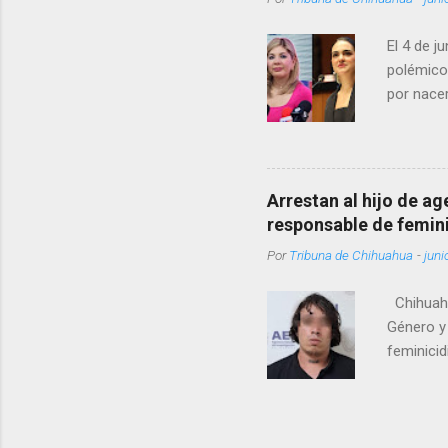
El 4 de j
polémico
por nacer
como una
pregunta 
¿Qué tal 
tendrá qu
Arrestan al hijo de a
favor, qu
responsable de femin
relacione
Por
Tribuna de Chihuahua
-
juni
han sido 
Chihuahu
Género y 
feminicid
víctima f
que muri
contuso c
de Femini