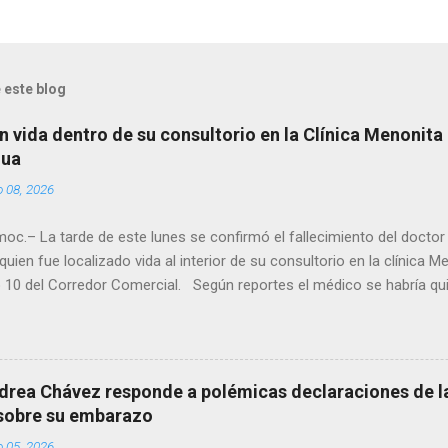
 este blog
n vida dentro de su consultorio en la Clínica Menonita
hua
o 08, 2026
oc.– La tarde de este lunes se confirmó el fallecimiento del docto
quien fue localizado vida al interior de su consultorio en la clínica M
 10 del Corredor Comercial. Según reportes el médico se habría qui
a encerrado en el consultorio, por lo que autoridades tuvieron que d
ndolo ya sin signos vitales. Erasmo Estrada, quien se desempeñó c
en el periodo 2023–2024, era un médico reconocido en la región.
drea Chávez responde a polémicas declaraciones de la
 sobre su embarazo
o 05, 2026