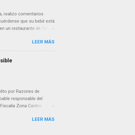
ua, realizo comentarios
cuérdense que su bebé está
 en un restaurante de Texas
rá a nacer. Esa es otra
LEER MÁS
a lo mejor en el IMSS?,
adelante o algo?, yo creo que
cruzan así de que, 'por
sible
e por los vínculos y las
Organizado. Las expresiones
elito por Razones de
obable responsable del
la Fiscalía Zona Centro. La
ico. La necropsia determinó
LEER MÁS
ocadas por un objeto
la Unidad de Investigación
á la causa penal. La Fiscalía