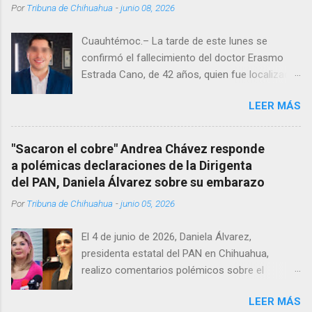
Por
Tribuna de Chihuahua
-
junio 08, 2026
Cuauhtémoc.– La tarde de este lunes se
confirmó el fallecimiento del doctor Erasmo
Estrada Cano, de 42 años, quien fue localizado
vida al interior de su consultorio en la clínica
LEER MÁS
Menonita, ubicada en el kilómetro 10 del
Corredor Comercial. Según reportes el médico
se habría quitado la vida mientras permanecía
"Sacaron el cobre" Andrea Chávez responde
encerrado en el consultorio, por lo que
a polémicas declaraciones de la Dirigenta
autoridades tuvieron que derribar la puerta,
del PAN, Daniela Álvarez sobre su embarazo
encontrándolo ya sin signos vitales. Erasmo
Por
Tribuna de Chihuahua
-
junio 05, 2026
Estrada, quien se desempeñó como presidente
del Club Rotario en el periodo 2023–2024, era
El 4 de junio de 2026, Daniela Álvarez,
un médico reconocido en la región.
presidenta estatal del PAN en Chihuahua,
realizo comentarios polémicos sobre el
embarazo de la senadora con licencia Andrea
LEER MÁS
Chávez. “acuérdense que su bebé está por