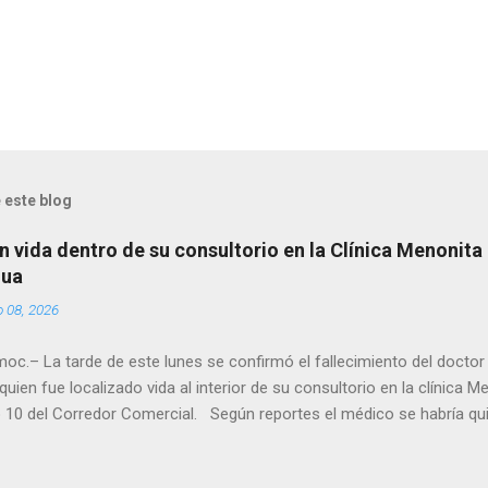
 este blog
n vida dentro de su consultorio en la Clínica Menonita
hua
o 08, 2026
oc.– La tarde de este lunes se confirmó el fallecimiento del docto
quien fue localizado vida al interior de su consultorio en la clínica M
 10 del Corredor Comercial. Según reportes el médico se habría qui
a encerrado en el consultorio, por lo que autoridades tuvieron que d
ndolo ya sin signos vitales. Erasmo Estrada, quien se desempeñó c