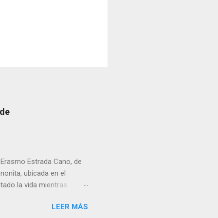
 de
r Erasmo Estrada Cano, de
enonita, ubicada en el
tado la vida mientras
erribar la puerta,
LEER MÁS
omo presidente del Club