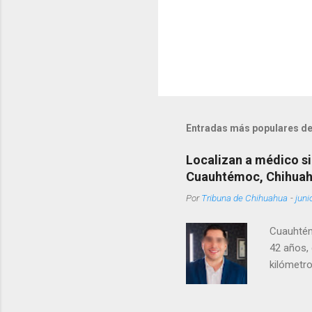
Entradas más populares de
Localizan a médico si
Cuauhtémoc, Chihua
Por
Tribuna de Chihuahua
-
juni
Cuauhtém
42 años, 
kilómetro
permanecí
encontrá