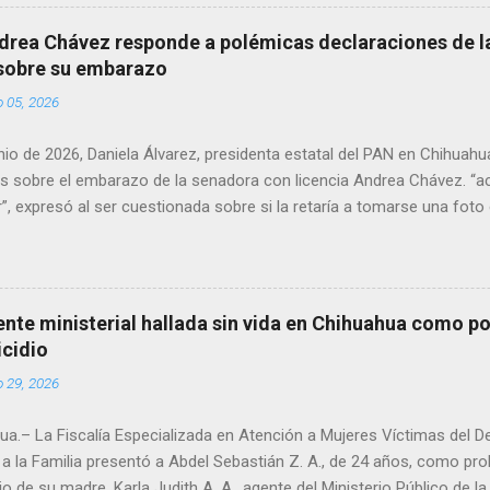
en el periodo 2023–2024, era un médico reconocido en la región.
drea Chávez responde a polémicas declaraciones de la
 sobre su embarazo
o 05, 2026
unio de 2026, Daniela Álvarez, presidenta estatal del PAN en Chihuah
s sobre el embarazo de la senadora con licencia Andrea Chávez. “a
”, expresó al ser cuestionada sobre si la retaría a tomarse una foto
 prueba de que si cuenta con VISA Álvarez añadió: “Yo no sé dónde i
porque hay muchas emociones fuertes, ¿Qué tal si se le ocurre que 
si se le ocurre cruzar y luego le den un susto, y pues la criatura se 
e ser cuidadosa porque los personajes de Morena, cada que cruzan, 
gente ministerial hallada sin vida en Chihuahua como po
e pase que pase, que pase', todos están bajo esa amenaza justament
icidio
s que tienen", haciendo alusión a supuesto vínculos con el Crimen 
o 29, 2026
consideradas polémicas al trasladar la confrontación política h...
a.– La Fiscalía Especializada en Atención a Mujeres Víctimas del D
a la Familia presentó a Abdel Sebastián Z. A., de 24 años, como pr
io de su madre, Karla Judith A. A., agente del Ministerio Público de 