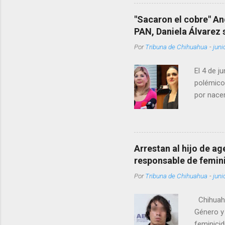
Rotario 
"Sacaron el cobre" An
PAN, Daniela Álvarez
Por
Tribuna de Chihuahua
-
juni
El 4 de j
polémico
por nacer
como una
pregunta 
¿Qué tal 
tendrá qu
Arrestan al hijo de a
favor, qu
responsable de femin
relacione
Por
Tribuna de Chihuahua
-
juni
han sido 
Chihuahu
Género y 
feminicid