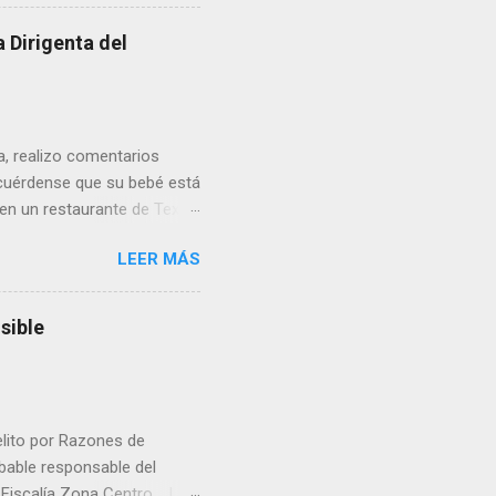
 Dirigenta del
ua, realizo comentarios
cuérdense que su bebé está
 en un restaurante de Texas
rá a nacer. Esa es otra
LEER MÁS
a lo mejor en el IMSS?,
adelante o algo?, yo creo que
cruzan así de que, 'por
sible
e por los vínculos y las
Organizado. Las expresiones
elito por Razones de
obable responsable del
la Fiscalía Zona Centro. La