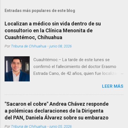
Entradas más populares de este blog
Localizan a médico sin vida dentro de su
consultorio en la Clínica Menonita de
Cuauhtémoc, Chihuahua
Por
Tribuna de Chihuahua
-
junio 08, 2026
Cuauhtémoc.– La tarde de este lunes se
confirmó el fallecimiento del doctor Erasmo
Estrada Cano, de 42 años, quien fue localizado
vida al interior de su consultorio en la clínica
LEER MÁS
Menonita, ubicada en el kilómetro 10 del
Corredor Comercial. Según reportes el médico
se habría quitado la vida mientras permanecía
"Sacaron el cobre" Andrea Chávez responde
encerrado en el consultorio, por lo que
a polémicas declaraciones de la Dirigenta
autoridades tuvieron que derribar la puerta,
del PAN, Daniela Álvarez sobre su embarazo
encontrándolo ya sin signos vitales. Erasmo
Por
Tribuna de Chihuahua
-
junio 05, 2026