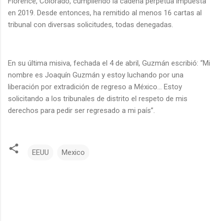
Florence, Colorado, cumpliendo la cadena perpetua impuesta
en 2019. Desde entonces, ha remitido al menos 16 cartas al
tribunal con diversas solicitudes, todas denegadas.
En su última misiva, fechada el 4 de abril, Guzmán escribió: “Mi
nombre es Joaquín Guzmán y estoy luchando por una
liberación por extradición de regreso a México… Estoy
solicitando a los tribunales de distrito el respeto de mis
derechos para pedir ser regresado a mi país”.
EEUU
Mexico
C
o
m
e