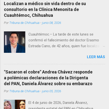
Localizan a médico sin vida dentro de su
consultorio en la Clínica Menonita de
Cuauhtémoc, Chihuahua
Por
Tribuna de Chihuahua
-
junio 08, 2026
Cuauhtémoc.– La tarde de este lunes se
confirmó el fallecimiento del doctor Erasmo
Estrada Cano, de 42 años, quien fue localizado
vida al interior de su consultorio en la clínica
LEER MÁS
Menonita, ubicada en el kilómetro 10 del
Corredor Comercial. Según reportes el médico
se habría quitado la vida mientras permanecía
"Sacaron el cobre" Andrea Chávez responde
encerrado en el consultorio, por lo que
a polémicas declaraciones de la Dirigenta
autoridades tuvieron que derribar la puerta,
del PAN, Daniela Álvarez sobre su embarazo
encontrándolo ya sin signos vitales. Erasmo
Por
Tribuna de Chihuahua
-
junio 05, 2026
Estrada, quien se desempeñó como presidente
del Club Rotario en el periodo 2023–2024, era
El 4 de junio de 2026, Daniela Álvarez,
un médico reconocido en la región.
presidenta estatal del PAN en Chihuahua,