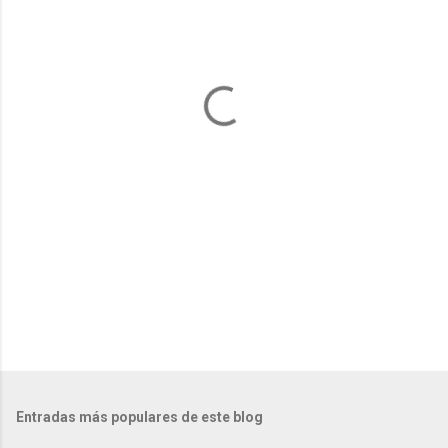
n
t
a
r
i
o
s
Entradas más populares de este blog