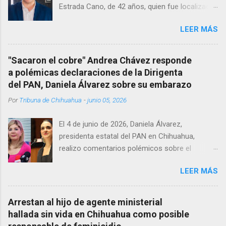
Estrada Cano, de 42 años, quien fue localizado
vida al interior de su consultorio en la clínica
LEER MÁS
Menonita, ubicada en el kilómetro 10 del
Corredor Comercial. Según reportes el médico
se habría quitado la vida mientras permanecía
"Sacaron el cobre" Andrea Chávez responde
encerrado en el consultorio, por lo que
a polémicas declaraciones de la Dirigenta
autoridades tuvieron que derribar la puerta,
del PAN, Daniela Álvarez sobre su embarazo
encontrándolo ya sin signos vitales. Erasmo
Por
Tribuna de Chihuahua
-
junio 05, 2026
Estrada, quien se desempeñó como presidente
del Club Rotario en el periodo 2023–2024, era
El 4 de junio de 2026, Daniela Álvarez,
un médico reconocido en la región.
presidenta estatal del PAN en Chihuahua,
realizo comentarios polémicos sobre el
embarazo de la senadora con licencia Andrea
LEER MÁS
Chávez. “acuérdense que su bebé está por
nacer”, expresó al ser cuestionada sobre si la
retaría a tomarse una foto en un restaurante
Arrestan al hijo de agente ministerial
de Texas como una prueba de que si cuenta
hallada sin vida en Chihuahua como posible
con VISA Álvarez añadió: “Yo no sé dónde irá a