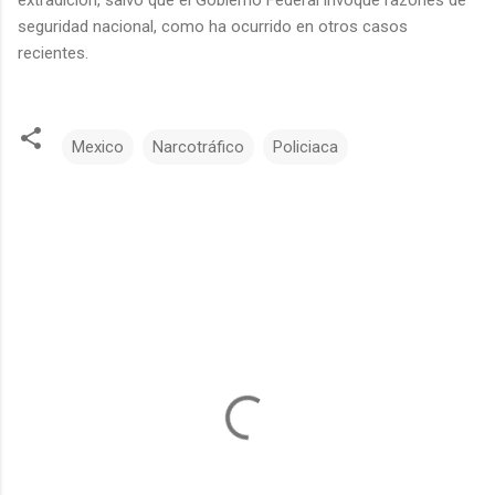
seguridad nacional, como ha ocurrido en otros casos
recientes.
Mexico
Narcotráfico
Policiaca
C
o
m
e
n
t
a
r
i
o