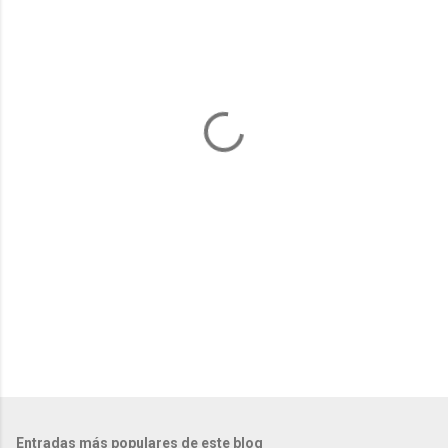
e
n
t
a
r
i
o
s
Entradas más populares de este blog