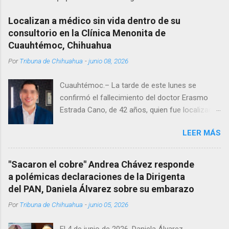
Localizan a médico sin vida dentro de su
consultorio en la Clínica Menonita de
Cuauhtémoc, Chihuahua
Por
Tribuna de Chihuahua
-
junio 08, 2026
Cuauhtémoc.– La tarde de este lunes se
confirmó el fallecimiento del doctor Erasmo
Estrada Cano, de 42 años, quien fue localizado
vida al interior de su consultorio en la clínica
LEER MÁS
Menonita, ubicada en el kilómetro 10 del
Corredor Comercial. Según reportes el médico
se habría quitado la vida mientras permanecía
"Sacaron el cobre" Andrea Chávez responde
encerrado en el consultorio, por lo que
a polémicas declaraciones de la Dirigenta
autoridades tuvieron que derribar la puerta,
del PAN, Daniela Álvarez sobre su embarazo
encontrándolo ya sin signos vitales. Erasmo
Por
Tribuna de Chihuahua
-
junio 05, 2026
Estrada, quien se desempeñó como presidente
del Club Rotario en el periodo 2023–2024, era
El 4 de junio de 2026, Daniela Álvarez,