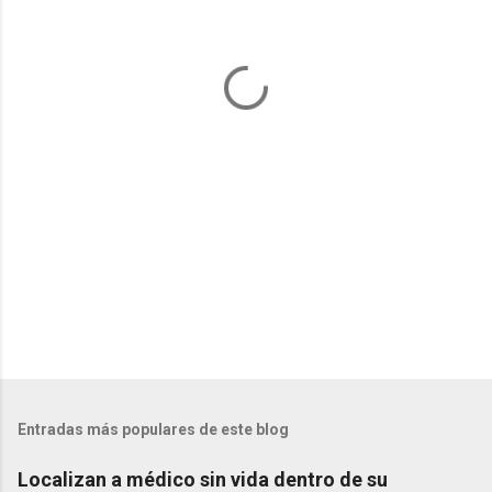
t
a
r
i
o
s
Entradas más populares de este blog
Localizan a médico sin vida dentro de su