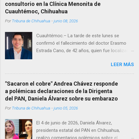
consultorio en la Clínica Menonita de
Cuauhtémoc, Chihuahua
Por
Tribuna de Chihuahua
-
junio 08, 2026
Cuauhtémoc.– La tarde de este lunes se
confirmó el fallecimiento del doctor Erasmo
Estrada Cano, de 42 años, quien fue localizado
vida al interior de su consultorio en la clínica
LEER MÁS
Menonita, ubicada en el kilómetro 10 del
Corredor Comercial. Según reportes el médico
se habría quitado la vida mientras permanecía
"Sacaron el cobre" Andrea Chávez responde
encerrado en el consultorio, por lo que
a polémicas declaraciones de la Dirigenta
autoridades tuvieron que derribar la puerta,
del PAN, Daniela Álvarez sobre su embarazo
encontrándolo ya sin signos vitales. Erasmo
Por
Tribuna de Chihuahua
-
junio 05, 2026
Estrada, quien se desempeñó como presidente
del Club Rotario en el periodo 2023–2024, era
El 4 de junio de 2026, Daniela Álvarez,
un médico reconocido en la región.
presidenta estatal del PAN en Chihuahua,
realizo comentarios polémicos sobre el