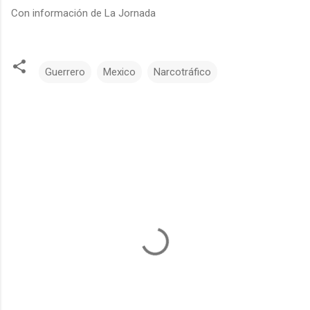
Con información de La Jornada
Guerrero
Mexico
Narcotráfico
C
o
m
e
n
t
a
r
i
o
s