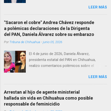
vida al interior de su consultorio en la clínica
LEER MÁS
Menonita, ubicada en el kilómetro 10 del
Corredor Comercial. Según reportes el médico
se habría quitado la vida mientras permanecía
"Sacaron el cobre" Andrea Chávez responde
encerrado en el consultorio, por lo que
a polémicas declaraciones de la Dirigenta
autoridades tuvieron que derribar la puerta,
del PAN, Daniela Álvarez sobre su embarazo
encontrándolo ya sin signos vitales. Erasmo
Por
Tribuna de Chihuahua
-
junio 05, 2026
Estrada, quien se desempeñó como presidente
del Club Rotario en el periodo 2023–2024, era
El 4 de junio de 2026, Daniela Álvarez,
un médico reconocido en la región.
presidenta estatal del PAN en Chihuahua,
realizo comentarios polémicos sobre el
embarazo de la senadora con licencia Andrea
LEER MÁS
Chávez. “acuérdense que su bebé está por
nacer”, expresó al ser cuestionada sobre si la
retaría a tomarse una foto en un restaurante
Arrestan al hijo de agente ministerial
de Texas como una prueba de que si cuenta
hallada sin vida en Chihuahua como posible
con VISA Álvarez añadió: “Yo no sé dónde irá a
responsable de feminicidio
nacer. Esa es otra pregunta porque hay muchas