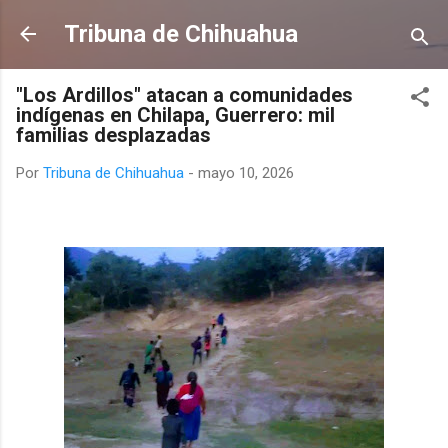
Ir al contenido principal
Tribuna de Chihuahua
"Los Ardillos" atacan a comunidades
indígenas en Chilapa, Guerrero: mil
familias desplazadas
Por
Tribuna de Chihuahua
-
mayo 10, 2026