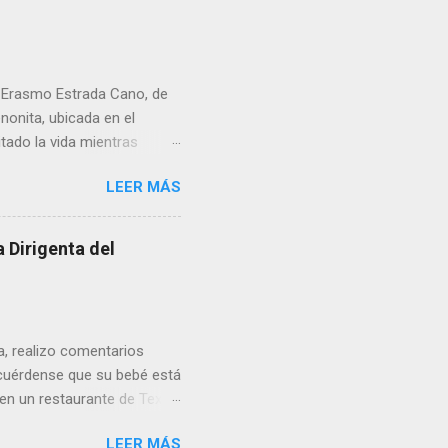
r Erasmo Estrada Cano, de
enonita, ubicada en el
tado la vida mientras
erribar la puerta,
LEER MÁS
omo presidente del Club
 Dirigenta del
ua, realizo comentarios
cuérdense que su bebé está
 en un restaurante de Texas
rá a nacer. Esa es otra
LEER MÁS
a lo mejor en el IMSS?,