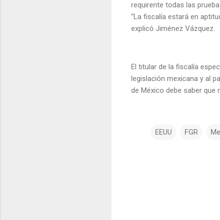
requirente todas las prueb
“La fiscalía estará en aptit
explicó Jiménez Vázquez.
El titular de la fiscalía es
legislación mexicana y al p
de México debe saber que nu
EEUU
FGR
Me
C
o
m
e
n