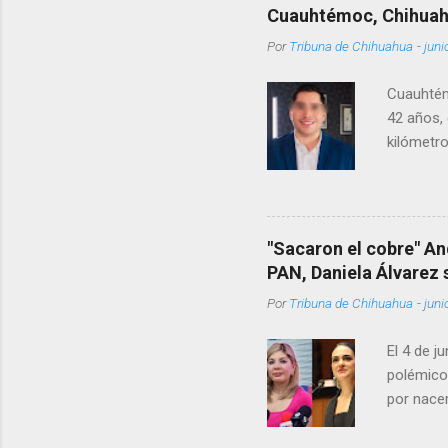
Cuauhtémoc, Chihua
Por
Tribuna de Chihuahua
-
juni
Cuauhtém
42 años, 
kilómetro
permanecí
encontrá
Rotario 
"Sacaron el cobre" An
PAN, Daniela Álvarez
Por
Tribuna de Chihuahua
-
juni
El 4 de j
polémico
por nacer
como una
pregunta 